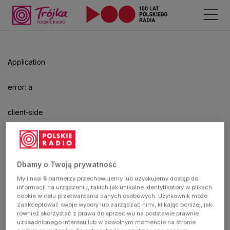
Application
error: a
client-side
exception
has
Dbamy o Twoją prywatność
My i nasi
5
partnerzy przechowujemy lub uzyskujemy dostęp do
occurred
informacji na urządzeniu, takich jak unikalne identyfikatory w plikach
cookie w celu przetwarzania danych osobowych. Użytkownik może
zaakceptować swoje wybory lub zarządzać nimi, klikając poniżej, jak
(see the
również skorzystać z prawa do sprzeciwu na podstawie prawnie
uzasadnionego interesu lub w dowolnym momencie na stronie