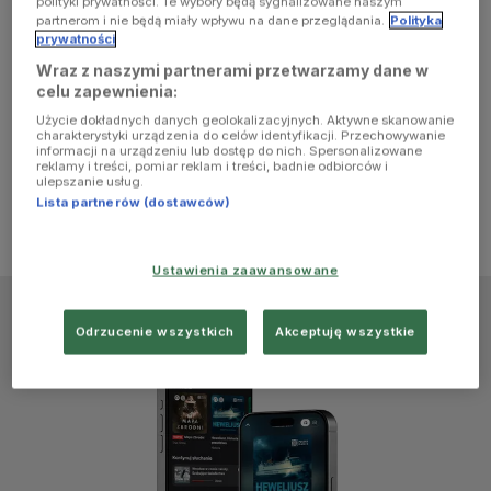
polityki prywatności. Te wybory będą sygnalizowane naszym
browser
partnerom i nie będą miały wpływu na dane przeglądania.
Polityka
prywatności
Wraz z naszymi partnerami przetwarzamy dane w
console for
celu zapewnienia:
Użycie dokładnych danych geolokalizacyjnych. Aktywne skanowanie
more
charakterystyki urządzenia do celów identyfikacji. Przechowywanie
informacji na urządzeniu lub dostęp do nich. Spersonalizowane
reklamy i treści, pomiar reklam i treści, badnie odbiorców i
information)
.
ulepszanie usług.
Lista partnerów (dostawców)
Ustawienia zaawansowane
Odrzucenie wszystkich
Akceptuję wszystkie