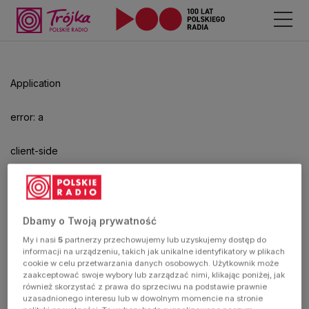
Application
error: a
client-side
exception
has
Dbamy o Twoją prywatność
My i nasi
5
partnerzy przechowujemy lub uzyskujemy dostęp do
occurred
informacji na urządzeniu, takich jak unikalne identyfikatory w plikach
cookie w celu przetwarzania danych osobowych. Użytkownik może
zaakceptować swoje wybory lub zarządzać nimi, klikając poniżej, jak
(see the
również skorzystać z prawa do sprzeciwu na podstawie prawnie
uzasadnionego interesu lub w dowolnym momencie na stronie