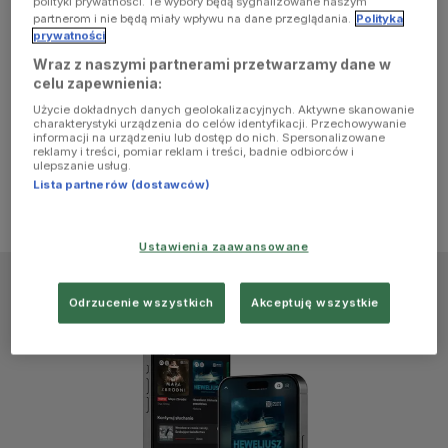
polityki prywatności. Te wybory będą sygnalizowane naszym
browser
partnerom i nie będą miały wpływu na dane przeglądania.
Polityka
prywatności
Wraz z naszymi partnerami przetwarzamy dane w
console for
celu zapewnienia:
Użycie dokładnych danych geolokalizacyjnych. Aktywne skanowanie
more
charakterystyki urządzenia do celów identyfikacji. Przechowywanie
informacji na urządzeniu lub dostęp do nich. Spersonalizowane
reklamy i treści, pomiar reklam i treści, badnie odbiorców i
information)
.
ulepszanie usług.
Lista partnerów (dostawców)
Ustawienia zaawansowane
Odrzucenie wszystkich
Akceptuję wszystkie