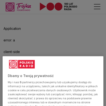
Application
error: a
client-side
exception
has
Dbamy o Twoją prywatność
My i nasi
5
partnerzy przechowujemy lub uzyskujemy dostęp do
occurred
informacji na urządzeniu, takich jak unikalne identyfikatory w plikach
cookie w celu przetwarzania danych osobowych. Użytkownik może
zaakceptować swoje wybory lub zarządzać nimi, klikając poniżej, jak
(see the
również skorzystać z prawa do sprzeciwu na podstawie prawnie
uzasadnionego interesu lub w dowolnym momencie na stronie