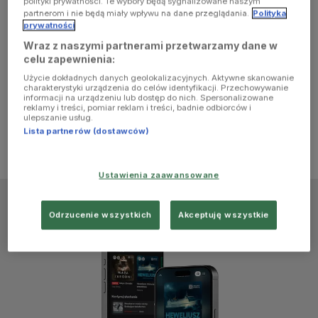
polityki prywatności. Te wybory będą sygnalizowane naszym
browser
partnerom i nie będą miały wpływu na dane przeglądania.
Polityka
prywatności
Wraz z naszymi partnerami przetwarzamy dane w
console for
celu zapewnienia:
Użycie dokładnych danych geolokalizacyjnych. Aktywne skanowanie
more
charakterystyki urządzenia do celów identyfikacji. Przechowywanie
informacji na urządzeniu lub dostęp do nich. Spersonalizowane
reklamy i treści, pomiar reklam i treści, badnie odbiorców i
information)
.
ulepszanie usług.
Lista partnerów (dostawców)
Ustawienia zaawansowane
Odrzucenie wszystkich
Akceptuję wszystkie