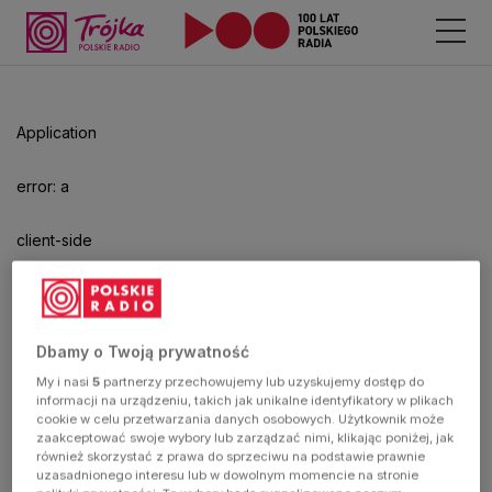
Odtwarzacz
jest
gotowy.
Kliknij
Application
aby
odtwarzać.
error: a
client-side
exception
has
Dbamy o Twoją prywatność
My i nasi
5
partnerzy przechowujemy lub uzyskujemy dostęp do
occurred
informacji na urządzeniu, takich jak unikalne identyfikatory w plikach
cookie w celu przetwarzania danych osobowych. Użytkownik może
zaakceptować swoje wybory lub zarządzać nimi, klikając poniżej, jak
(see the
również skorzystać z prawa do sprzeciwu na podstawie prawnie
uzasadnionego interesu lub w dowolnym momencie na stronie