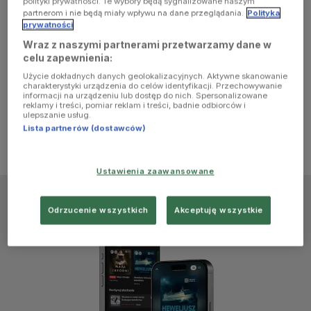
polityki prywatności. Te wybory będą sygnalizowane naszym
browser
partnerom i nie będą miały wpływu na dane przeglądania.
Polityka
prywatności
Wraz z naszymi partnerami przetwarzamy dane w
console for
celu zapewnienia:
Użycie dokładnych danych geolokalizacyjnych. Aktywne skanowanie
more
charakterystyki urządzenia do celów identyfikacji. Przechowywanie
informacji na urządzeniu lub dostęp do nich. Spersonalizowane
reklamy i treści, pomiar reklam i treści, badnie odbiorców i
information)
.
ulepszanie usług.
Lista partnerów (dostawców)
Ustawienia zaawansowane
Odrzucenie wszystkich
Akceptuję wszystkie