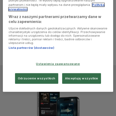
polityki prywatności. Te wybory będą sygnalizowane naszym
browser
partnerom i nie będą miały wpływu na dane przeglądania.
Polityka
prywatności
Wraz z naszymi partnerami przetwarzamy dane w
console for
celu zapewnienia:
Użycie dokładnych danych geolokalizacyjnych. Aktywne skanowanie
more
charakterystyki urządzenia do celów identyfikacji. Przechowywanie
informacji na urządzeniu lub dostęp do nich. Spersonalizowane
reklamy i treści, pomiar reklam i treści, badnie odbiorców i
information)
.
ulepszanie usług.
Lista partnerów (dostawców)
Ustawienia zaawansowane
Odrzucenie wszystkich
Akceptuję wszystkie