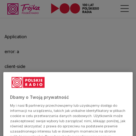
Odtwarzacz
jest
gotowy.
Kliknij
Application
aby
odtwarzać.
error: a
client-side
exception
has
Dbamy o Twoją prywatność
My i nasi
5
partnerzy przechowujemy lub uzyskujemy dostęp do
occurred
informacji na urządzeniu, takich jak unikalne identyfikatory w plikach
cookie w celu przetwarzania danych osobowych. Użytkownik może
zaakceptować swoje wybory lub zarządzać nimi, klikając poniżej, jak
(see the
również skorzystać z prawa do sprzeciwu na podstawie prawnie
uzasadnionego interesu lub w dowolnym momencie na stronie