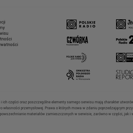
cji
amy
wisu
tności
ywatności
e
ały i ich części oraz poszczególne elementy samego serwisu mają charakter utworó
wo własności przemysłowej. Prawa o których mowa w zdaniu poprzedzającym przysł
zpowszechnianie materiałów zamieszczonych w serwisie, zarówno w części, jak i w