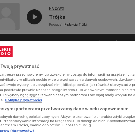
NA ŻYWO
Trójka
Prowadzi:
Redakcja Trójki
UŁY
PLAYLISTA
LISTA PRZEBOJÓW TRÓJKI
 Twoją prywatność
artnerzy przechowujemy lub uzyskujemy dostęp do informacji na urządzeniu, ta
dentyfikatory w plikach cookie w celu przetwarzania danych osobowych. Użytkow
ć swoje wybory lub zarządzać nimi, klikając poniżej, jak również skorzystać z 
na podstawie prawnie uzasadnionego interesu lub w dowolnym momencie na stron
i. Te wybory będą sygnalizowane naszym partnerom i nie będą miały wpływu na 
ia.
Polityka prywatności
aszymi partnerami przetwarzamy dane w celu zapewnienia:
ładnych danych geolokalizacyjnych. Aktywne skanowanie charakterystyki urządz
ji. Przechowywanie informacji na urządzeniu lub dostęp do nich. Spersonalizowa
iar reklam i treści, badnie odbiorców i ulepszanie usług.
tnerów (dostawców)