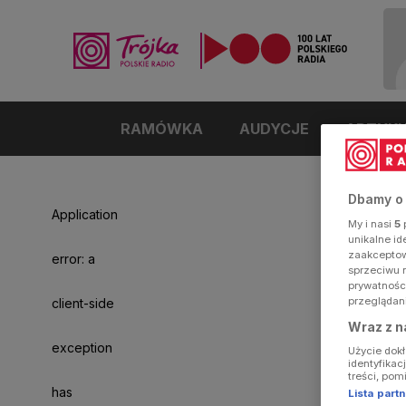
RAMÓWKA
AUDYCJE
ARTYK
Dbamy o
Application
My i nasi
5
p
unikalne i
zaakceptowa
error: a
sprzeciwu 
prywatnośc
przeglądan
client-side
Wraz z n
exception
Użycie dok
identyfikac
treści, pom
has
Lista par