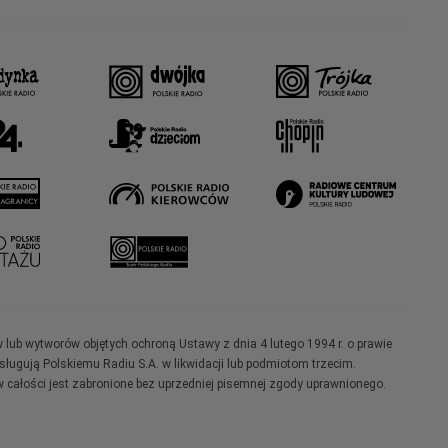
w lub wytworów objętych ochroną Ustawy z dnia 4 lutego 1994 r. o prawie
ugują Polskiemu Radiu S.A. w likwidacji lub podmiotom trzecim.
 całości jest zabronione bez uprzedniej pisemnej zgody uprawnionego.