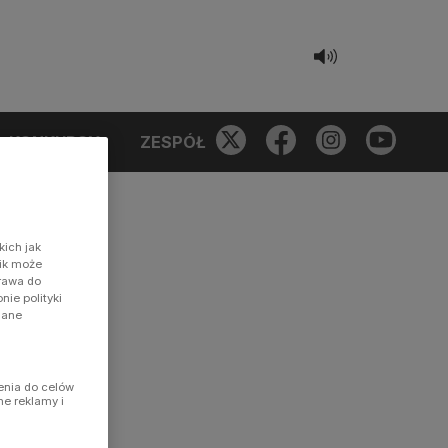
KONKURSY
ZESPÓŁ
kich jak
nik może
prawa do
ie polityki
dane
enia do celów
ne reklamy i