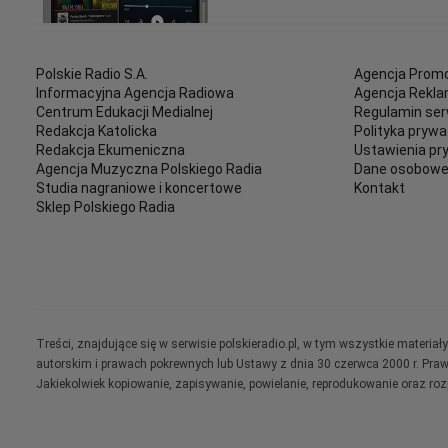
Polskie Radio S.A.
Agencja Promo
Informacyjna Agencja Radiowa
Agencja Rekl
Centrum Edukacji Medialnej
Regulamin ser
Redakcja Katolicka
Polityka prywa
Redakcja Ekumeniczna
Ustawienia pr
Agencja Muzyczna Polskiego Radia
Dane osobow
Studia nagraniowe i koncertowe
Kontakt
Sklep Polskiego Radia
Treści, znajdujące się w serwisie polskieradio.pl, w tym wszystkie materi
autorskim i prawach pokrewnych lub Ustawy z dnia 30 czerwca 2000 r. Pra
Jakiekolwiek kopiowanie, zapisywanie, powielanie, reprodukowanie oraz ro