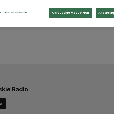
ia zaawansowane
Odrzucenie wszystkich
Akceptuję
skie Radio
e