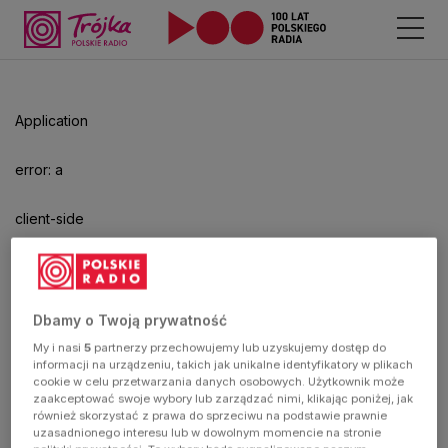
Odtwarzacz
jest
gotowy.
Kliknij
Application
aby
odtwarzać.
error: a
client-side
exception
has
Dbamy o Twoją prywatność
My i nasi
5
partnerzy przechowujemy lub uzyskujemy dostęp do
occurred
informacji na urządzeniu, takich jak unikalne identyfikatory w plikach
cookie w celu przetwarzania danych osobowych. Użytkownik może
zaakceptować swoje wybory lub zarządzać nimi, klikając poniżej, jak
(see the
również skorzystać z prawa do sprzeciwu na podstawie prawnie
uzasadnionego interesu lub w dowolnym momencie na stronie