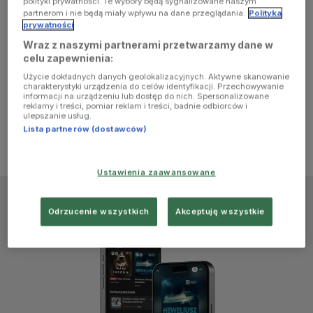
polityki prywatności. Te wybory będą sygnalizowane naszym
browser
partnerom i nie będą miały wpływu na dane przeglądania.
Polityka
prywatności
Wraz z naszymi partnerami przetwarzamy dane w
console for
celu zapewnienia:
Użycie dokładnych danych geolokalizacyjnych. Aktywne skanowanie
more
charakterystyki urządzenia do celów identyfikacji. Przechowywanie
informacji na urządzeniu lub dostęp do nich. Spersonalizowane
reklamy i treści, pomiar reklam i treści, badnie odbiorców i
information)
.
ulepszanie usług.
Lista partnerów (dostawców)
Ustawienia zaawansowane
Odrzucenie wszystkich
Akceptuję wszystkie