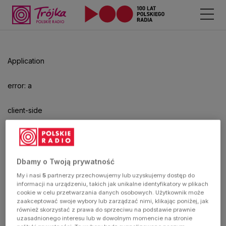
Odtwarzacz
jest
gotowy.
Kliknij
Application
aby
odtwarzać.
error: a
client-side
exception
has
Dbamy o Twoją prywatność
My i nasi
5
partnerzy przechowujemy lub uzyskujemy dostęp do
occurred
informacji na urządzeniu, takich jak unikalne identyfikatory w plikach
cookie w celu przetwarzania danych osobowych. Użytkownik może
zaakceptować swoje wybory lub zarządzać nimi, klikając poniżej, jak
(see the
również skorzystać z prawa do sprzeciwu na podstawie prawnie
uzasadnionego interesu lub w dowolnym momencie na stronie