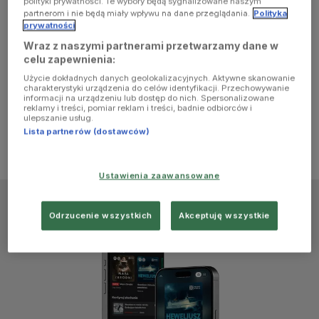
polityki prywatności. Te wybory będą sygnalizowane naszym
browser
partnerom i nie będą miały wpływu na dane przeglądania.
Polityka
prywatności
Wraz z naszymi partnerami przetwarzamy dane w
console for
celu zapewnienia:
Użycie dokładnych danych geolokalizacyjnych. Aktywne skanowanie
more
charakterystyki urządzenia do celów identyfikacji. Przechowywanie
informacji na urządzeniu lub dostęp do nich. Spersonalizowane
reklamy i treści, pomiar reklam i treści, badnie odbiorców i
information)
.
ulepszanie usług.
Lista partnerów (dostawców)
Ustawienia zaawansowane
Odrzucenie wszystkich
Akceptuję wszystkie