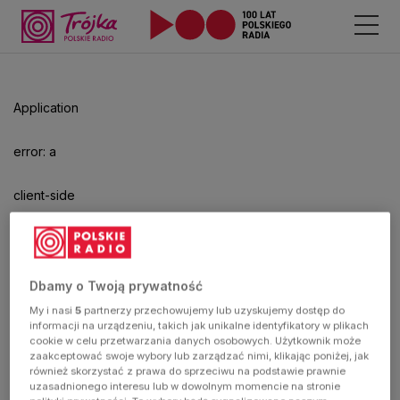
Odtwarzacz
jest
gotowy.
Kliknij
Application
aby
odtwarzać.
error: a
client-side
exception
has
Dbamy o Twoją prywatność
My i nasi
5
partnerzy przechowujemy lub uzyskujemy dostęp do
occurred
informacji na urządzeniu, takich jak unikalne identyfikatory w plikach
cookie w celu przetwarzania danych osobowych. Użytkownik może
zaakceptować swoje wybory lub zarządzać nimi, klikając poniżej, jak
(see the
również skorzystać z prawa do sprzeciwu na podstawie prawnie
uzasadnionego interesu lub w dowolnym momencie na stronie