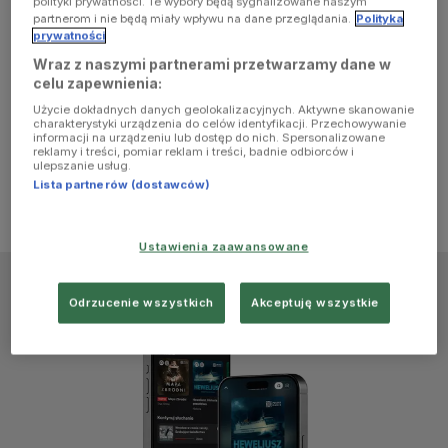
polityki prywatności. Te wybory będą sygnalizowane naszym
browser
partnerom i nie będą miały wpływu na dane przeglądania.
Polityka
prywatności
Wraz z naszymi partnerami przetwarzamy dane w
console for
celu zapewnienia:
Użycie dokładnych danych geolokalizacyjnych. Aktywne skanowanie
more
charakterystyki urządzenia do celów identyfikacji. Przechowywanie
informacji na urządzeniu lub dostęp do nich. Spersonalizowane
reklamy i treści, pomiar reklam i treści, badnie odbiorców i
information)
.
ulepszanie usług.
Lista partnerów (dostawców)
Ustawienia zaawansowane
Odrzucenie wszystkich
Akceptuję wszystkie