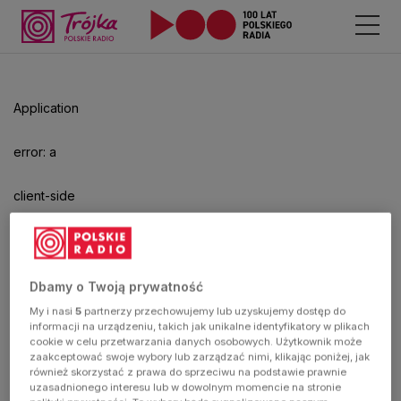
Application
error: a
client-side
exception
has
Dbamy o Twoją prywatność
My i nasi
5
partnerzy przechowujemy lub uzyskujemy dostęp do
occurred
informacji na urządzeniu, takich jak unikalne identyfikatory w plikach
cookie w celu przetwarzania danych osobowych. Użytkownik może
zaakceptować swoje wybory lub zarządzać nimi, klikając poniżej, jak
(see the
również skorzystać z prawa do sprzeciwu na podstawie prawnie
uzasadnionego interesu lub w dowolnym momencie na stronie