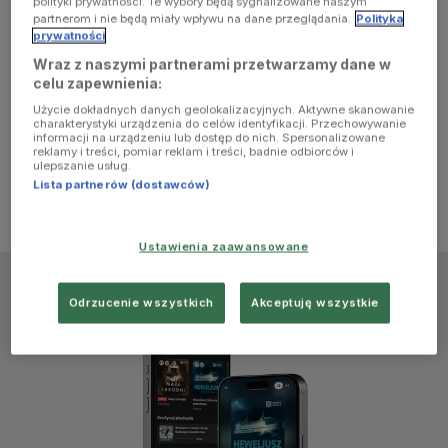
polityki prywatności. Te wybory będą sygnalizowane naszym
browser
partnerom i nie będą miały wpływu na dane przeglądania.
Polityka
prywatności
Wraz z naszymi partnerami przetwarzamy dane w
console for
celu zapewnienia:
Użycie dokładnych danych geolokalizacyjnych. Aktywne skanowanie
more
charakterystyki urządzenia do celów identyfikacji. Przechowywanie
informacji na urządzeniu lub dostęp do nich. Spersonalizowane
reklamy i treści, pomiar reklam i treści, badnie odbiorców i
information)
.
ulepszanie usług.
Lista partnerów (dostawców)
Ustawienia zaawansowane
Odrzucenie wszystkich
Akceptuję wszystkie