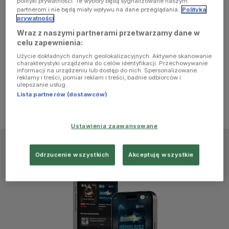
polityki prywatności. Te wybory będą sygnalizowane naszym
browser
partnerom i nie będą miały wpływu na dane przeglądania.
Polityka
prywatności
Wraz z naszymi partnerami przetwarzamy dane w
console for
celu zapewnienia:
Użycie dokładnych danych geolokalizacyjnych. Aktywne skanowanie
more
charakterystyki urządzenia do celów identyfikacji. Przechowywanie
informacji na urządzeniu lub dostęp do nich. Spersonalizowane
reklamy i treści, pomiar reklam i treści, badnie odbiorców i
information)
.
ulepszanie usług.
Lista partnerów (dostawców)
Ustawienia zaawansowane
Odrzucenie wszystkich
Akceptuję wszystkie