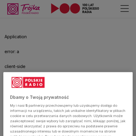
Odtwarzacz
jest
gotowy.
Kliknij
Application
aby
odtwarzać.
error: a
client-side
exception
has
Dbamy o Twoją prywatność
My i nasi
5
partnerzy przechowujemy lub uzyskujemy dostęp do
occurred
informacji na urządzeniu, takich jak unikalne identyfikatory w plikach
cookie w celu przetwarzania danych osobowych. Użytkownik może
zaakceptować swoje wybory lub zarządzać nimi, klikając poniżej, jak
(see the
również skorzystać z prawa do sprzeciwu na podstawie prawnie
uzasadnionego interesu lub w dowolnym momencie na stronie