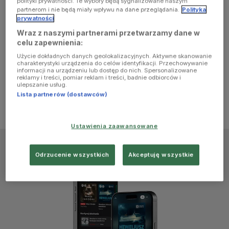
polityki prywatności. Te wybory będą sygnalizowane naszym
browser
partnerom i nie będą miały wpływu na dane przeglądania.
Polityka
prywatności
Wraz z naszymi partnerami przetwarzamy dane w
console for
celu zapewnienia:
Użycie dokładnych danych geolokalizacyjnych. Aktywne skanowanie
more
charakterystyki urządzenia do celów identyfikacji. Przechowywanie
informacji na urządzeniu lub dostęp do nich. Spersonalizowane
reklamy i treści, pomiar reklam i treści, badnie odbiorców i
information)
.
ulepszanie usług.
Lista partnerów (dostawców)
Ustawienia zaawansowane
Odrzucenie wszystkich
Akceptuję wszystkie