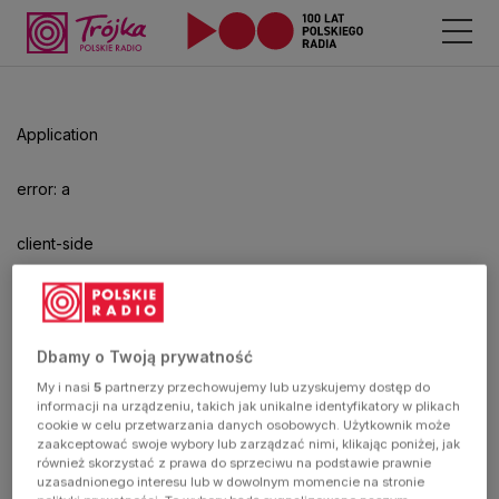
Odtwarzacz
jest
gotowy.
Kliknij
Application
aby
odtwarzać.
error: a
client-side
exception
has
Dbamy o Twoją prywatność
My i nasi
5
partnerzy przechowujemy lub uzyskujemy dostęp do
occurred
informacji na urządzeniu, takich jak unikalne identyfikatory w plikach
cookie w celu przetwarzania danych osobowych. Użytkownik może
zaakceptować swoje wybory lub zarządzać nimi, klikając poniżej, jak
(see the
również skorzystać z prawa do sprzeciwu na podstawie prawnie
uzasadnionego interesu lub w dowolnym momencie na stronie