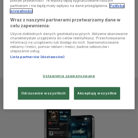
polityki prywatności. Te wybory będą sygnalizowane naszym
browser
partnerom i nie będą miały wpływu na dane przeglądania.
Polityka
prywatności
Wraz z naszymi partnerami przetwarzamy dane w
console for
celu zapewnienia:
Użycie dokładnych danych geolokalizacyjnych. Aktywne skanowanie
more
charakterystyki urządzenia do celów identyfikacji. Przechowywanie
informacji na urządzeniu lub dostęp do nich. Spersonalizowane
reklamy i treści, pomiar reklam i treści, badnie odbiorców i
information)
.
ulepszanie usług.
Lista partnerów (dostawców)
Ustawienia zaawansowane
Odrzucenie wszystkich
Akceptuję wszystkie