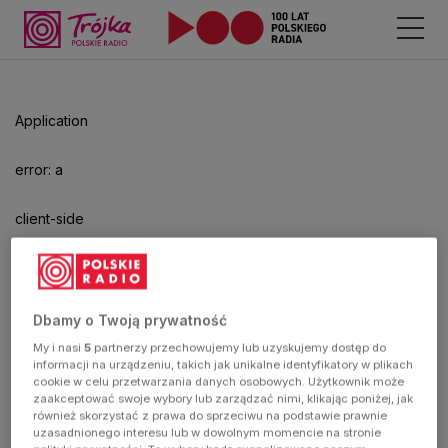
Odtwarzacz
jest
gotowy.
Kliknij
Application
aby
odtwarzać.
error: a
client-side
exception
has
Dbamy o Twoją prywatność
My i nasi
5
partnerzy przechowujemy lub uzyskujemy dostęp do
occurred
informacji na urządzeniu, takich jak unikalne identyfikatory w plikach
cookie w celu przetwarzania danych osobowych. Użytkownik może
zaakceptować swoje wybory lub zarządzać nimi, klikając poniżej, jak
(see the
również skorzystać z prawa do sprzeciwu na podstawie prawnie
uzasadnionego interesu lub w dowolnym momencie na stronie