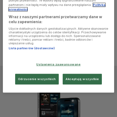
polityki prywatności. Te wybory będą sygnalizowane naszym
browser
partnerom i nie będą miały wpływu na dane przeglądania.
Polityka
prywatności
Wraz z naszymi partnerami przetwarzamy dane w
console for
celu zapewnienia:
Użycie dokładnych danych geolokalizacyjnych. Aktywne skanowanie
more
charakterystyki urządzenia do celów identyfikacji. Przechowywanie
informacji na urządzeniu lub dostęp do nich. Spersonalizowane
reklamy i treści, pomiar reklam i treści, badnie odbiorców i
information)
.
ulepszanie usług.
Lista partnerów (dostawców)
Ustawienia zaawansowane
Odrzucenie wszystkich
Akceptuję wszystkie