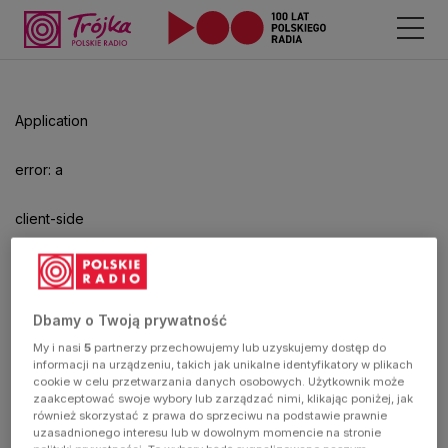
Application
error: a
client-side
exception
has
Dbamy o Twoją prywatność
My i nasi
5
partnerzy przechowujemy lub uzyskujemy dostęp do
occurred
informacji na urządzeniu, takich jak unikalne identyfikatory w plikach
cookie w celu przetwarzania danych osobowych. Użytkownik może
zaakceptować swoje wybory lub zarządzać nimi, klikając poniżej, jak
(see the
również skorzystać z prawa do sprzeciwu na podstawie prawnie
uzasadnionego interesu lub w dowolnym momencie na stronie