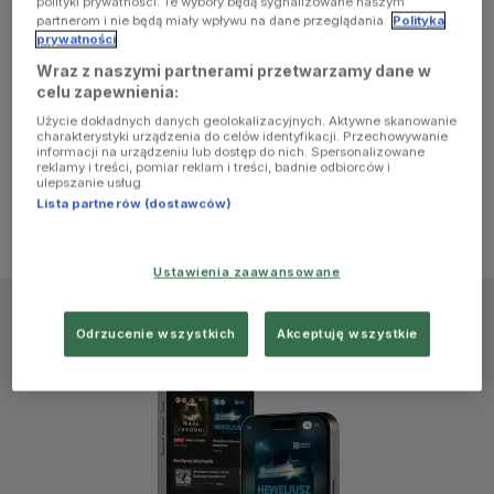
polityki prywatności. Te wybory będą sygnalizowane naszym
browser
partnerom i nie będą miały wpływu na dane przeglądania.
Polityka
prywatności
Wraz z naszymi partnerami przetwarzamy dane w
console for
celu zapewnienia:
Użycie dokładnych danych geolokalizacyjnych. Aktywne skanowanie
more
charakterystyki urządzenia do celów identyfikacji. Przechowywanie
informacji na urządzeniu lub dostęp do nich. Spersonalizowane
reklamy i treści, pomiar reklam i treści, badnie odbiorców i
information)
.
ulepszanie usług.
Lista partnerów (dostawców)
Ustawienia zaawansowane
Odrzucenie wszystkich
Akceptuję wszystkie