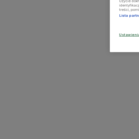
Użycie dok
identyfikac
treści, pom
Lista par
Ustawien