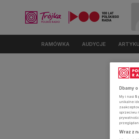
RAMÓWKA
AUDYCJE
ARTYK
Dbamy o
My i nasi
5
p
unikalne i
zaakceptowa
sprzeciwu 
prywatnośc
przeglądan
Wraz z n