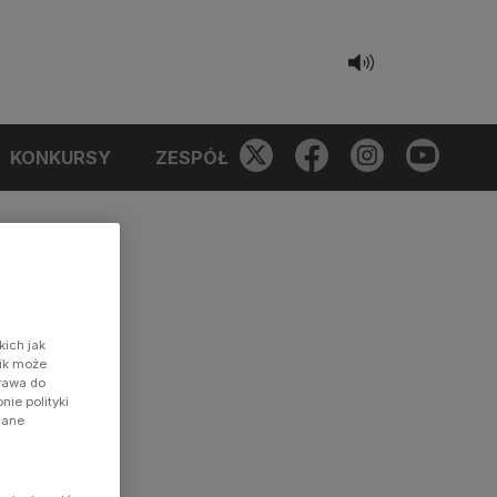
KONKURSY
ZESPÓŁ
kich jak
nik może
prawa do
ie polityki
dane