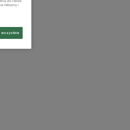
enia do celów
ne reklamy i
 wszystkie