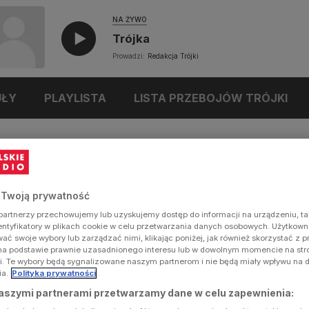
NA ŻYWO
Trójka
Prowadzi:
Redakcja Trójki
UŁY
PLAYLISTA
LISTA PRZEBOJÓW TRÓJKI
 Twoją prywatność
artnerzy przechowujemy lub uzyskujemy dostęp do informacji na urządzeniu, ta
dentyfikatory w plikach cookie w celu przetwarzania danych osobowych. Użytkow
ć swoje wybory lub zarządzać nimi, klikając poniżej, jak również skorzystać z 
na podstawie prawnie uzasadnionego interesu lub w dowolnym momencie na stron
i. Te wybory będą sygnalizowane naszym partnerom i nie będą miały wpływu na 
ia.
Polityka prywatności
aszymi partnerami przetwarzamy dane w celu zapewnienia: