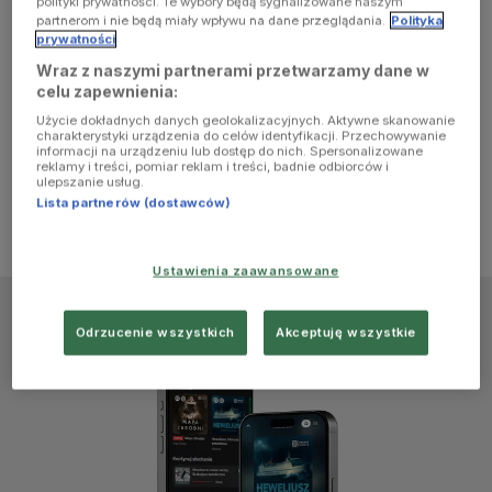
polityki prywatności. Te wybory będą sygnalizowane naszym
browser
partnerom i nie będą miały wpływu na dane przeglądania.
Polityka
prywatności
Wraz z naszymi partnerami przetwarzamy dane w
console for
celu zapewnienia:
Użycie dokładnych danych geolokalizacyjnych. Aktywne skanowanie
more
charakterystyki urządzenia do celów identyfikacji. Przechowywanie
informacji na urządzeniu lub dostęp do nich. Spersonalizowane
reklamy i treści, pomiar reklam i treści, badnie odbiorców i
information)
.
ulepszanie usług.
Lista partnerów (dostawców)
Ustawienia zaawansowane
Odrzucenie wszystkich
Akceptuję wszystkie