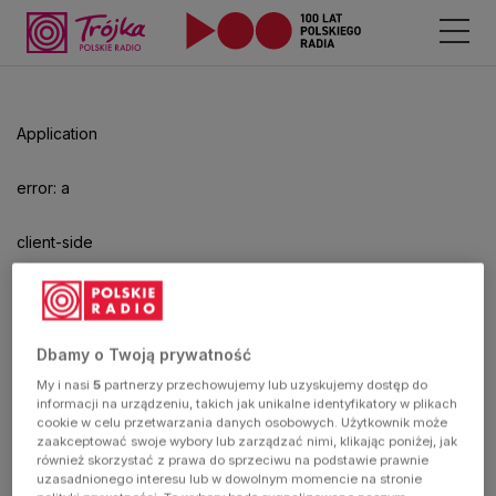
Odtwarzacz
jest
gotowy.
Kliknij
Application
aby
odtwarzać.
error: a
client-side
exception
has
Dbamy o Twoją prywatność
My i nasi
5
partnerzy przechowujemy lub uzyskujemy dostęp do
occurred
informacji na urządzeniu, takich jak unikalne identyfikatory w plikach
cookie w celu przetwarzania danych osobowych. Użytkownik może
zaakceptować swoje wybory lub zarządzać nimi, klikając poniżej, jak
(see the
również skorzystać z prawa do sprzeciwu na podstawie prawnie
uzasadnionego interesu lub w dowolnym momencie na stronie