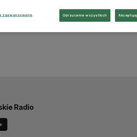
ia zaawansowane
Odrzucenie wszystkich
Akceptuję
skie Radio
e