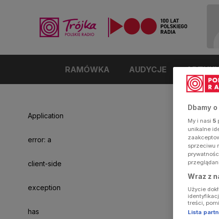
RAMÓWKA
AUDYCJE
ARTYK
Dbamy o
Application
My i nasi
5
p
unikalne i
zaakceptowa
error: a
sprzeciwu 
prywatnośc
przeglądan
client-side
Wraz z n
exception
Użycie dok
identyfikac
treści, pom
has
Lista par