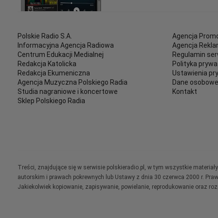
Polskie Radio S.A.
Agencja Promo
Informacyjna Agencja Radiowa
Agencja Rekl
Centrum Edukacji Medialnej
Regulamin ser
Redakcja Katolicka
Polityka prywa
Redakcja Ekumeniczna
Ustawienia pr
Agencja Muzyczna Polskiego Radia
Dane osobow
Studia nagraniowe i koncertowe
Kontakt
Sklep Polskiego Radia
Treści, znajdujące się w serwisie polskieradio.pl, w tym wszystkie materi
autorskim i prawach pokrewnych lub Ustawy z dnia 30 czerwca 2000 r. Pra
Jakiekolwiek kopiowanie, zapisywanie, powielanie, reprodukowanie oraz ro