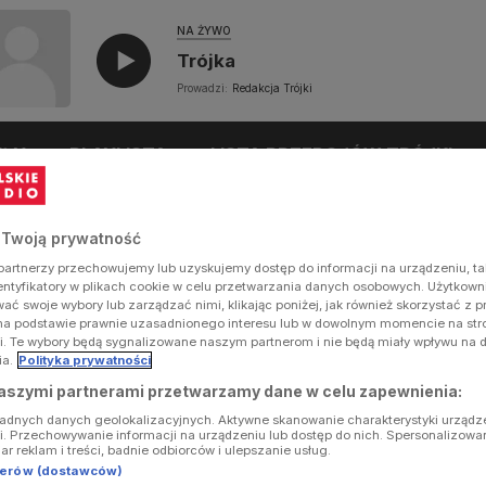
NA ŻYWO
Trójka
Prowadzi:
Redakcja Trójki
UŁY
PLAYLISTA
LISTA PRZEBOJÓW TRÓJKI
 Twoją prywatność
artnerzy przechowujemy lub uzyskujemy dostęp do informacji na urządzeniu, ta
dentyfikatory w plikach cookie w celu przetwarzania danych osobowych. Użytkow
ć swoje wybory lub zarządzać nimi, klikając poniżej, jak również skorzystać z 
na podstawie prawnie uzasadnionego interesu lub w dowolnym momencie na stron
i. Te wybory będą sygnalizowane naszym partnerom i nie będą miały wpływu na 
ia.
Polityka prywatności
aszymi partnerami przetwarzamy dane w celu zapewnienia:
ładnych danych geolokalizacyjnych. Aktywne skanowanie charakterystyki urządz
ji. Przechowywanie informacji na urządzeniu lub dostęp do nich. Spersonalizowa
iar reklam i treści, badnie odbiorców i ulepszanie usług.
tnerów (dostawców)