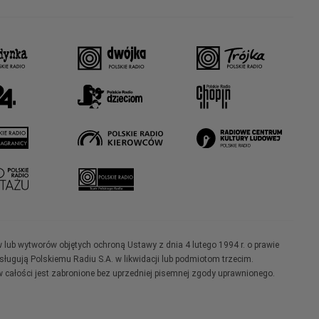
w lub wytworów objętych ochroną Ustawy z dnia 4 lutego 1994 r. o prawie
ugują Polskiemu Radiu S.A. w likwidacji lub podmiotom trzecim.
 całości jest zabronione bez uprzedniej pisemnej zgody uprawnionego.