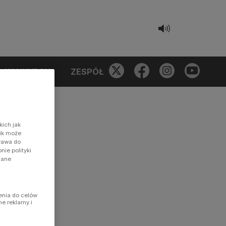
KONKURSY
ZESPÓŁ
kich jak
nik może
prawa do
ie polityki
dane
enia do celów
ne reklamy i