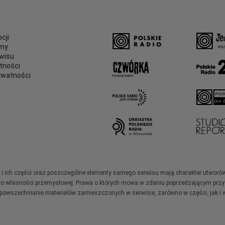
cji
amy
wisu
tności
ywatności
e
ały i ich części oraz poszczególne elementy samego serwisu mają charakter utworó
wo własności przemysłowej. Prawa o których mowa w zdaniu poprzedzającym przysł
zpowszechnianie materiałów zamieszczonych w serwisie, zarówno w części, jak i w