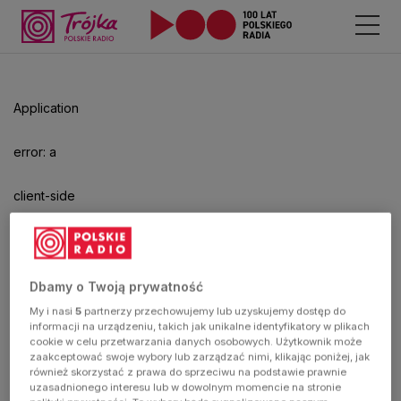
Application
error: a
client-side
exception
has
Dbamy o Twoją prywatność
My i nasi
5
partnerzy przechowujemy lub uzyskujemy dostęp do
occurred
informacji na urządzeniu, takich jak unikalne identyfikatory w plikach
cookie w celu przetwarzania danych osobowych. Użytkownik może
zaakceptować swoje wybory lub zarządzać nimi, klikając poniżej, jak
(see the
również skorzystać z prawa do sprzeciwu na podstawie prawnie
uzasadnionego interesu lub w dowolnym momencie na stronie