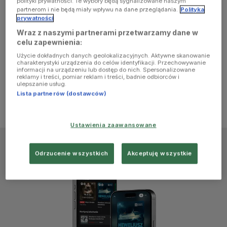
polityki prywatności. Te wybory będą sygnalizowane naszym
browser
partnerom i nie będą miały wpływu na dane przeglądania.
Polityka
prywatności
Wraz z naszymi partnerami przetwarzamy dane w
console for
celu zapewnienia:
Użycie dokładnych danych geolokalizacyjnych. Aktywne skanowanie
more
charakterystyki urządzenia do celów identyfikacji. Przechowywanie
informacji na urządzeniu lub dostęp do nich. Spersonalizowane
reklamy i treści, pomiar reklam i treści, badnie odbiorców i
information)
.
ulepszanie usług.
Lista partnerów (dostawców)
Ustawienia zaawansowane
Odrzucenie wszystkich
Akceptuję wszystkie