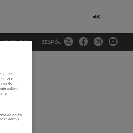
KONKURSY
ZESPÓŁ
kich jak
nik może
prawa do
ie polityki
dane
enia do celów
ne reklamy i