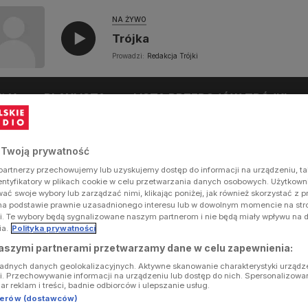
NA ŻYWO
Trójka
Prowadzi:
Redakcja Trójki
UŁY
PLAYLISTA
LISTA PRZEBOJÓW TRÓJKI
 Twoją prywatność
artnerzy przechowujemy lub uzyskujemy dostęp do informacji na urządzeniu, ta
dentyfikatory w plikach cookie w celu przetwarzania danych osobowych. Użytkow
ć swoje wybory lub zarządzać nimi, klikając poniżej, jak również skorzystać z 
na podstawie prawnie uzasadnionego interesu lub w dowolnym momencie na stron
i. Te wybory będą sygnalizowane naszym partnerom i nie będą miały wpływu na 
ia.
Polityka prywatności
aszymi partnerami przetwarzamy dane w celu zapewnienia:
ładnych danych geolokalizacyjnych. Aktywne skanowanie charakterystyki urządz
ji. Przechowywanie informacji na urządzeniu lub dostęp do nich. Spersonalizowa
iar reklam i treści, badnie odbiorców i ulepszanie usług.
tnerów (dostawców)