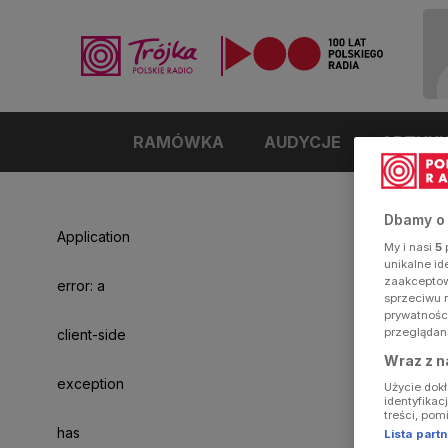
RAMÓWKA
AUDYCJE
ARTYK
Dbamy o
Application
My i nasi
5
p
unikalne i
zaakceptowa
error: a
sprzeciwu 
prywatnośc
przeglądan
client-side
Wraz z n
exception
Użycie dok
identyfikac
treści, pom
has
Lista par