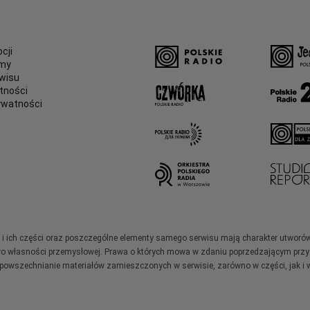
cji
amy
wisu
tności
ywatności
e
ały i ich części oraz poszczególne elementy samego serwisu mają charakter utworó
wo własności przemysłowej. Prawa o których mowa w zdaniu poprzedzającym przysł
zpowszechnianie materiałów zamieszczonych w serwisie, zarówno w części, jak i w