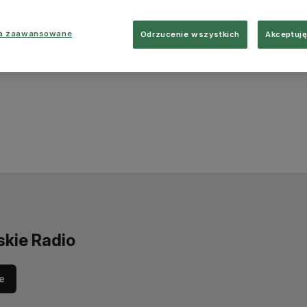
ia zaawansowane
Odrzucenie wszystkich
Akceptuję
skie Radio
e