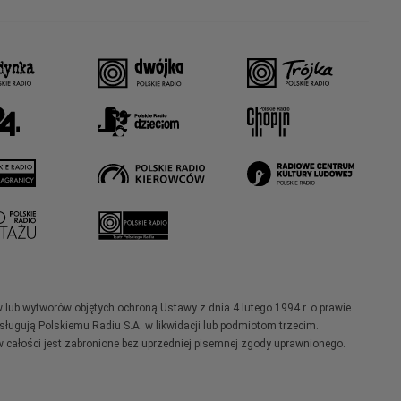
w lub wytworów objętych ochroną Ustawy z dnia 4 lutego 1994 r. o prawie
ugują Polskiemu Radiu S.A. w likwidacji lub podmiotom trzecim.
 całości jest zabronione bez uprzedniej pisemnej zgody uprawnionego.