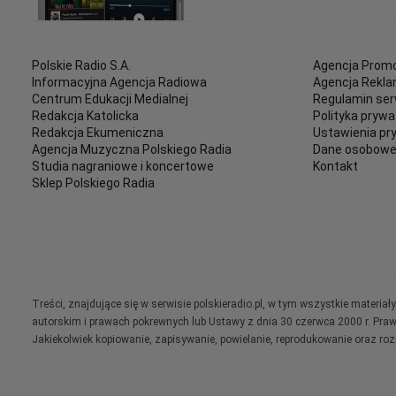
Polskie Radio S.A.
Agencja Promo
Informacyjna Agencja Radiowa
Agencja Rekl
Centrum Edukacji Medialnej
Regulamin ser
Redakcja Katolicka
Polityka prywa
Redakcja Ekumeniczna
Ustawienia pr
Agencja Muzyczna Polskiego Radia
Dane osobow
Studia nagraniowe i koncertowe
Kontakt
Sklep Polskiego Radia
Treści, znajdujące się w serwisie polskieradio.pl, w tym wszystkie materi
autorskim i prawach pokrewnych lub Ustawy z dnia 30 czerwca 2000 r. Pra
Jakiekolwiek kopiowanie, zapisywanie, powielanie, reprodukowanie oraz ro