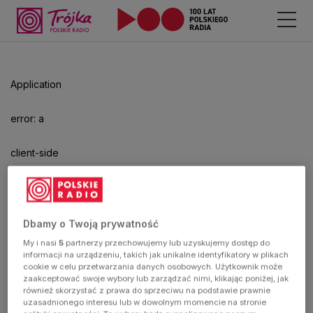
Application
error: a
client-side
exception
has
Dbamy o Twoją prywatność
My i nasi
5
partnerzy przechowujemy lub uzyskujemy dostęp do
occurred
informacji na urządzeniu, takich jak unikalne identyfikatory w plikach
cookie w celu przetwarzania danych osobowych. Użytkownik może
zaakceptować swoje wybory lub zarządzać nimi, klikając poniżej, jak
(see the
również skorzystać z prawa do sprzeciwu na podstawie prawnie
uzasadnionego interesu lub w dowolnym momencie na stronie