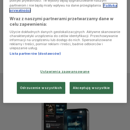
polityki prywatności. Te wybory będą sygnalizowane naszym
browser
partnerom i nie będą miały wpływu na dane przeglądania.
Polityka
prywatności
Wraz z naszymi partnerami przetwarzamy dane w
console for
celu zapewnienia:
Użycie dokładnych danych geolokalizacyjnych. Aktywne skanowanie
more
charakterystyki urządzenia do celów identyfikacji. Przechowywanie
informacji na urządzeniu lub dostęp do nich. Spersonalizowane
reklamy i treści, pomiar reklam i treści, badnie odbiorców i
information)
.
ulepszanie usług.
Lista partnerów (dostawców)
Ustawienia zaawansowane
Odrzucenie wszystkich
Akceptuję wszystkie