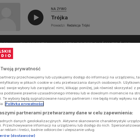
NA ŻYWO
Trójka
Prowadzi:
Redakcja Trójki
UŁY
PLAYLISTA
LISTA PRZEBOJÓW TRÓJKI
 Twoją prywatność
artnerzy przechowujemy lub uzyskujemy dostęp do informacji na urządzeniu, ta
dentyfikatory w plikach cookie w celu przetwarzania danych osobowych. Użytkow
ć swoje wybory lub zarządzać nimi, klikając poniżej, jak również skorzystać z 
na podstawie prawnie uzasadnionego interesu lub w dowolnym momencie na stron
i. Te wybory będą sygnalizowane naszym partnerom i nie będą miały wpływu na 
ia.
Polityka prywatności
aszymi partnerami przetwarzamy dane w celu zapewnienia:
ładnych danych geolokalizacyjnych. Aktywne skanowanie charakterystyki urządz
ji. Przechowywanie informacji na urządzeniu lub dostęp do nich. Spersonalizowa
iar reklam i treści, badnie odbiorców i ulepszanie usług.
tnerów (dostawców)