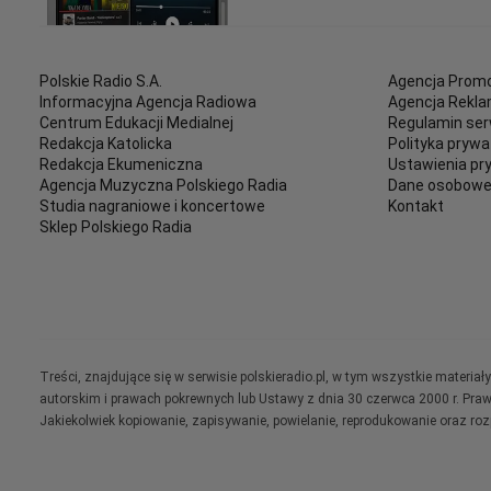
Polskie Radio S.A.
Agencja Promo
Informacyjna Agencja Radiowa
Agencja Rekl
Centrum Edukacji Medialnej
Regulamin ser
Redakcja Katolicka
Polityka prywa
Redakcja Ekumeniczna
Ustawienia pr
Agencja Muzyczna Polskiego Radia
Dane osobow
Studia nagraniowe i koncertowe
Kontakt
Sklep Polskiego Radia
Treści, znajdujące się w serwisie polskieradio.pl, w tym wszystkie materi
autorskim i prawach pokrewnych lub Ustawy z dnia 30 czerwca 2000 r. Pra
Jakiekolwiek kopiowanie, zapisywanie, powielanie, reprodukowanie oraz ro