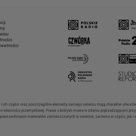
cji
amy
wisu
tności
ywatności
e
ały i ich części oraz poszczególne elementy samego serwisu mają charakter utworó
wo własności przemysłowej. Prawa o których mowa w zdaniu poprzedzającym przysł
zpowszechnianie materiałów zamieszczonych w serwisie, zarówno w części, jak i w