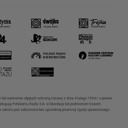
w lub wytworów objętych ochroną Ustawy z dnia 4 lutego 1994 r. o prawie
ugują Polskiemu Radiu S.A. w likwidacji lub podmiotom trzecim.
 całości jest zabronione bez uprzedniej pisemnej zgody uprawnionego.