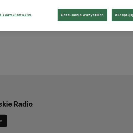
ia zaawansowane
Odrzucenie wszystkich
Akceptuję
skie Radio
e