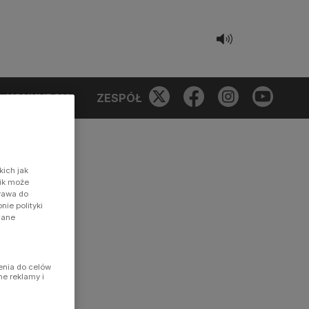
KONKURSY
ZESPÓŁ
kich jak
nik może
prawa do
ie polityki
dane
enia do celów
ne reklamy i