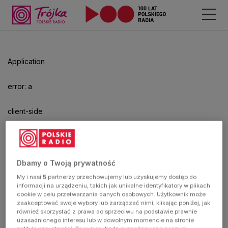
Application
error: a
client-side
exception
has
Dbamy o Twoją prywatność
My i nasi
5
partnerzy przechowujemy lub uzyskujemy dostęp do
occurred
informacji na urządzeniu, takich jak unikalne identyfikatory w plikach
cookie w celu przetwarzania danych osobowych. Użytkownik może
zaakceptować swoje wybory lub zarządzać nimi, klikając poniżej, jak
(see the
również skorzystać z prawa do sprzeciwu na podstawie prawnie
uzasadnionego interesu lub w dowolnym momencie na stronie