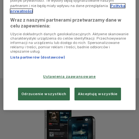
polityki prywatności. Te wybory będą sygnalizowane naszym
browser
partnerom i nie będą miały wpływu na dane przeglądania.
Polityka
prywatności
Wraz z naszymi partnerami przetwarzamy dane w
console for
celu zapewnienia:
Użycie dokładnych danych geolokalizacyjnych. Aktywne skanowanie
more
charakterystyki urządzenia do celów identyfikacji. Przechowywanie
informacji na urządzeniu lub dostęp do nich. Spersonalizowane
reklamy i treści, pomiar reklam i treści, badnie odbiorców i
information)
.
ulepszanie usług.
Lista partnerów (dostawców)
Ustawienia zaawansowane
Odrzucenie wszystkich
Akceptuję wszystkie