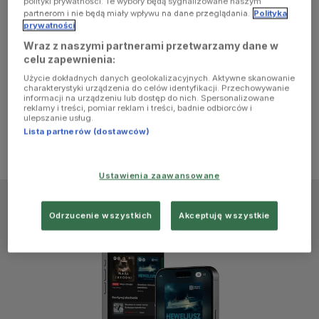
polityki prywatności. Te wybory będą sygnalizowane naszym
browser
partnerom i nie będą miały wpływu na dane przeglądania.
Polityka
prywatności
Wraz z naszymi partnerami przetwarzamy dane w
console for
celu zapewnienia:
Użycie dokładnych danych geolokalizacyjnych. Aktywne skanowanie
more
charakterystyki urządzenia do celów identyfikacji. Przechowywanie
informacji na urządzeniu lub dostęp do nich. Spersonalizowane
reklamy i treści, pomiar reklam i treści, badnie odbiorców i
information)
.
ulepszanie usług.
Lista partnerów (dostawców)
Ustawienia zaawansowane
Odrzucenie wszystkich
Akceptuję wszystkie