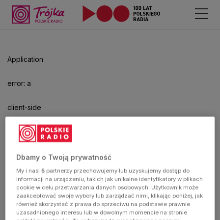
Odtwarzacz
jest
gotowy.
Kliknij
Application
aby
odtwarzać.
error: a
client-side
exception
has
Dbamy o Twoją prywatność
My i nasi
5
partnerzy przechowujemy lub uzyskujemy dostęp do
occurred
informacji na urządzeniu, takich jak unikalne identyfikatory w plikach
cookie w celu przetwarzania danych osobowych. Użytkownik może
zaakceptować swoje wybory lub zarządzać nimi, klikając poniżej, jak
(see the
również skorzystać z prawa do sprzeciwu na podstawie prawnie
uzasadnionego interesu lub w dowolnym momencie na stronie