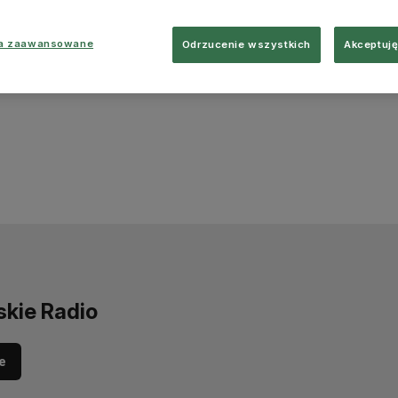
ia zaawansowane
Odrzucenie wszystkich
Akceptuję
skie Radio
e