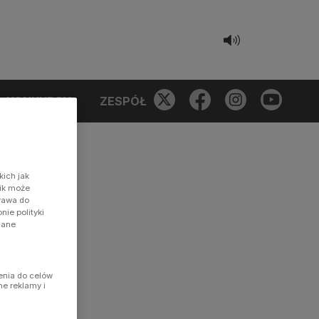
KONKURSY
ZESPÓŁ
kich jak
nik może
prawa do
ie polityki
dane
enia do celów
ne reklamy i