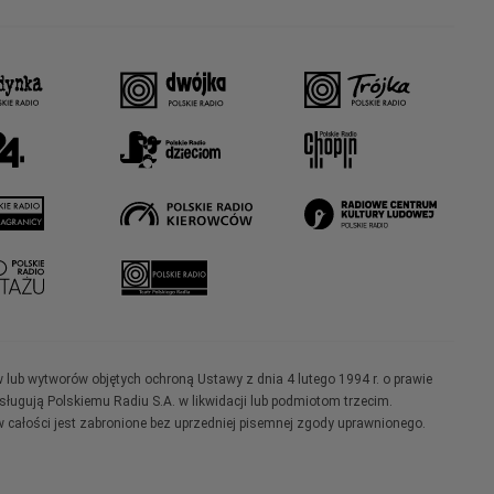
w lub wytworów objętych ochroną Ustawy z dnia 4 lutego 1994 r. o prawie
ugują Polskiemu Radiu S.A. w likwidacji lub podmiotom trzecim.
 całości jest zabronione bez uprzedniej pisemnej zgody uprawnionego.