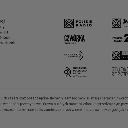
cji
amy
wisu
tności
ywatności
e
ały i ich części oraz poszczególne elementy samego serwisu mają charakter utworó
wo własności przemysłowej. Prawa o których mowa w zdaniu poprzedzającym przysł
zpowszechnianie materiałów zamieszczonych w serwisie, zarówno w części, jak i w