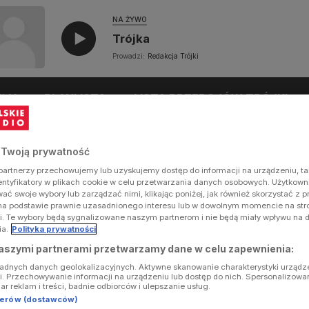
NA ŻYWO
Trójka
Prowadzi:
Redakcja Trójki
UŁY
PLAYLISTA
LISTA PRZEBOJÓW TRÓJKI
 Twoją prywatność
artnerzy przechowujemy lub uzyskujemy dostęp do informacji na urządzeniu, ta
dentyfikatory w plikach cookie w celu przetwarzania danych osobowych. Użytkow
ć swoje wybory lub zarządzać nimi, klikając poniżej, jak również skorzystać z 
na podstawie prawnie uzasadnionego interesu lub w dowolnym momencie na stron
i. Te wybory będą sygnalizowane naszym partnerom i nie będą miały wpływu na 
ia.
Polityka prywatności
aszymi partnerami przetwarzamy dane w celu zapewnienia:
ładnych danych geolokalizacyjnych. Aktywne skanowanie charakterystyki urządz
ji. Przechowywanie informacji na urządzeniu lub dostęp do nich. Spersonalizowa
iar reklam i treści, badnie odbiorców i ulepszanie usług.
tnerów (dostawców)