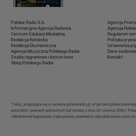
Polskie Radio S.A.
Agencja Promo
Informacyjna Agencja Radiowa
Agencja Rekl
Centrum Edukacji Medialnej
Regulamin ser
Redakcja Katolicka
Polityka prywa
Redakcja Ekumeniczna
Ustawienia pr
Agencja Muzyczna Polskiego Radia
Dane osobow
Studia nagraniowe i koncertowe
Kontakt
Sklep Polskiego Radia
Treści, znajdujące się w serwisie polskieradio.pl, w tym wszystkie materi
autorskim i prawach pokrewnych lub Ustawy z dnia 30 czerwca 2000 r. Pra
Jakiekolwiek kopiowanie, zapisywanie, powielanie, reprodukowanie oraz ro