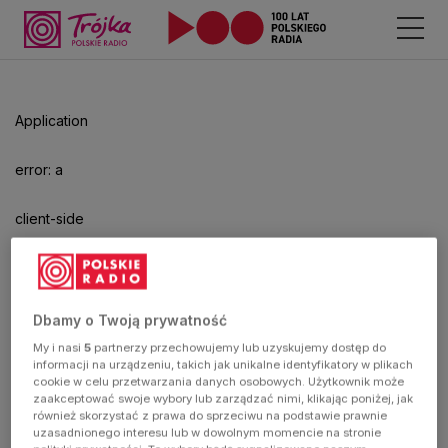
Odtwarzacz
jest
gotowy.
Kliknij
Application
aby
odtwarzać.
error: a
client-side
exception
has
Dbamy o Twoją prywatność
My i nasi
5
partnerzy przechowujemy lub uzyskujemy dostęp do
occurred
informacji na urządzeniu, takich jak unikalne identyfikatory w plikach
cookie w celu przetwarzania danych osobowych. Użytkownik może
zaakceptować swoje wybory lub zarządzać nimi, klikając poniżej, jak
(see the
również skorzystać z prawa do sprzeciwu na podstawie prawnie
uzasadnionego interesu lub w dowolnym momencie na stronie