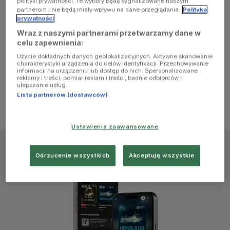
polityki prywatności. Te wybory będą sygnalizowane naszym
browser
partnerom i nie będą miały wpływu na dane przeglądania.
Polityka
prywatności
Wraz z naszymi partnerami przetwarzamy dane w
console for
celu zapewnienia:
Użycie dokładnych danych geolokalizacyjnych. Aktywne skanowanie
more
charakterystyki urządzenia do celów identyfikacji. Przechowywanie
informacji na urządzeniu lub dostęp do nich. Spersonalizowane
reklamy i treści, pomiar reklam i treści, badnie odbiorców i
information)
.
ulepszanie usług.
Lista partnerów (dostawców)
Ustawienia zaawansowane
Odrzucenie wszystkich
Akceptuję wszystkie