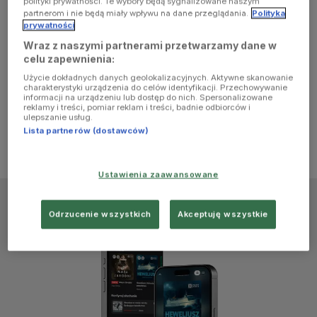
polityki prywatności. Te wybory będą sygnalizowane naszym
browser
partnerom i nie będą miały wpływu na dane przeglądania.
Polityka
prywatności
Wraz z naszymi partnerami przetwarzamy dane w
console for
celu zapewnienia:
Użycie dokładnych danych geolokalizacyjnych. Aktywne skanowanie
more
charakterystyki urządzenia do celów identyfikacji. Przechowywanie
informacji na urządzeniu lub dostęp do nich. Spersonalizowane
reklamy i treści, pomiar reklam i treści, badnie odbiorców i
information)
.
ulepszanie usług.
Lista partnerów (dostawców)
Ustawienia zaawansowane
Odrzucenie wszystkich
Akceptuję wszystkie