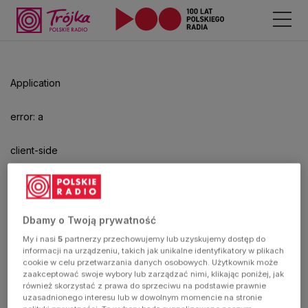
Odtwarzacz
jest
gotowy.
Kliknij
Application
aby
odtwarzać.
error: a
client-side
exception
has
Dbamy o Twoją prywatność
My i nasi
5
partnerzy przechowujemy lub uzyskujemy dostęp do
occurred
informacji na urządzeniu, takich jak unikalne identyfikatory w plikach
cookie w celu przetwarzania danych osobowych. Użytkownik może
zaakceptować swoje wybory lub zarządzać nimi, klikając poniżej, jak
(see the
również skorzystać z prawa do sprzeciwu na podstawie prawnie
uzasadnionego interesu lub w dowolnym momencie na stronie