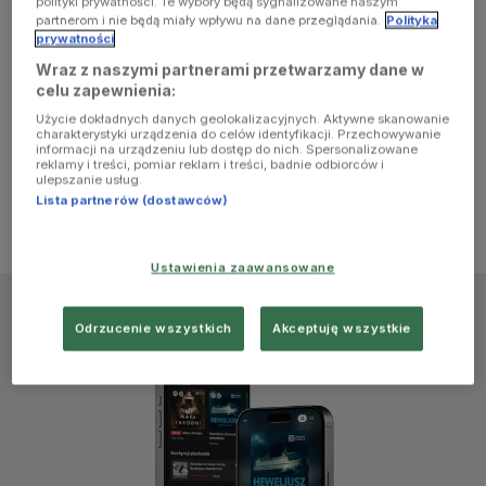
polityki prywatności. Te wybory będą sygnalizowane naszym
browser
partnerom i nie będą miały wpływu na dane przeglądania.
Polityka
prywatności
Wraz z naszymi partnerami przetwarzamy dane w
console for
celu zapewnienia:
Użycie dokładnych danych geolokalizacyjnych. Aktywne skanowanie
more
charakterystyki urządzenia do celów identyfikacji. Przechowywanie
informacji na urządzeniu lub dostęp do nich. Spersonalizowane
reklamy i treści, pomiar reklam i treści, badnie odbiorców i
information)
.
ulepszanie usług.
Lista partnerów (dostawców)
Ustawienia zaawansowane
Odrzucenie wszystkich
Akceptuję wszystkie