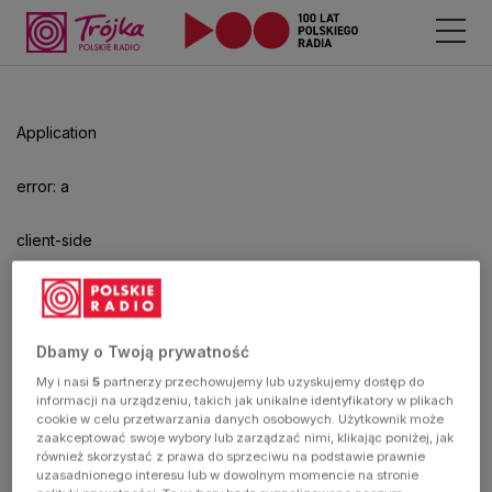
Odtwarzacz
jest
gotowy.
Kliknij
Application
aby
odtwarzać.
error: a
client-side
exception
has
Dbamy o Twoją prywatność
My i nasi
5
partnerzy przechowujemy lub uzyskujemy dostęp do
occurred
informacji na urządzeniu, takich jak unikalne identyfikatory w plikach
cookie w celu przetwarzania danych osobowych. Użytkownik może
zaakceptować swoje wybory lub zarządzać nimi, klikając poniżej, jak
(see the
również skorzystać z prawa do sprzeciwu na podstawie prawnie
uzasadnionego interesu lub w dowolnym momencie na stronie