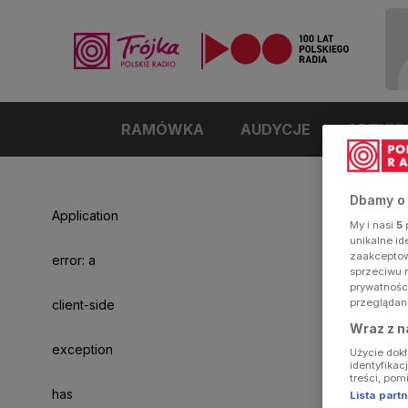
RAMÓWKA
AUDYCJE
ARTYK
Dbamy o
Application
My i nasi
5
p
unikalne i
zaakceptowa
error: a
sprzeciwu 
prywatnośc
przeglądan
client-side
Wraz z n
exception
Użycie dok
identyfikac
treści, pom
has
Lista par