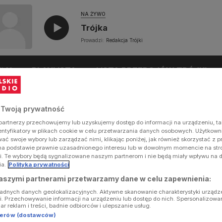
NA ŻYWO
Trójka
Prowadzi:
Redakcja Trójki
UŁY
PLAYLISTA
LISTA PRZEBOJÓW TRÓJKI
 Twoją prywatność
artnerzy przechowujemy lub uzyskujemy dostęp do informacji na urządzeniu, ta
dentyfikatory w plikach cookie w celu przetwarzania danych osobowych. Użytkow
ć swoje wybory lub zarządzać nimi, klikając poniżej, jak również skorzystać z 
na podstawie prawnie uzasadnionego interesu lub w dowolnym momencie na stron
i. Te wybory będą sygnalizowane naszym partnerom i nie będą miały wpływu na 
ia.
Polityka prywatności
aszymi partnerami przetwarzamy dane w celu zapewnienia:
ładnych danych geolokalizacyjnych. Aktywne skanowanie charakterystyki urządz
ji. Przechowywanie informacji na urządzeniu lub dostęp do nich. Spersonalizowa
iar reklam i treści, badnie odbiorców i ulepszanie usług.
tnerów (dostawców)