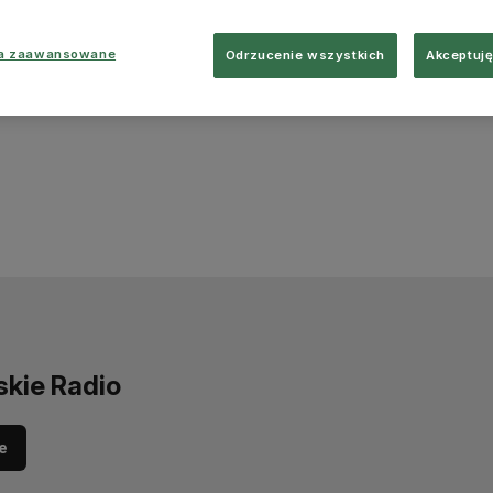
ia zaawansowane
Odrzucenie wszystkich
Akceptuję
skie Radio
e