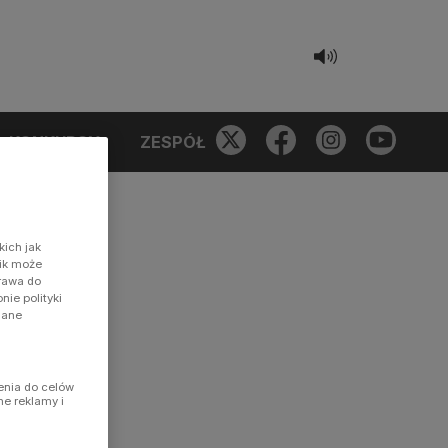
KONKURSY
ZESPÓŁ
kich jak
nik może
prawa do
ie polityki
dane
enia do celów
ne reklamy i