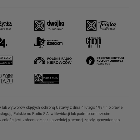
w lub wytworów objętych ochroną Ustawy z dnia 4 lutego 1994 r. o prawie
ugują Polskiemu Radiu S.A. w likwidacji lub podmiotom trzecim.
 całości jest zabronione bez uprzedniej pisemnej zgody uprawnionego.