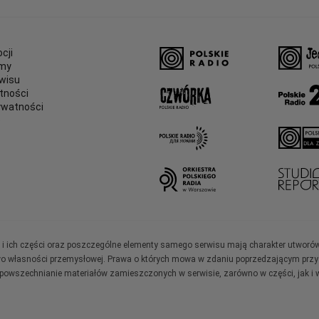
cji
amy
wisu
tności
ywatności
e
ały i ich części oraz poszczególne elementy samego serwisu mają charakter utworó
wo własności przemysłowej. Prawa o których mowa w zdaniu poprzedzającym przysł
zpowszechnianie materiałów zamieszczonych w serwisie, zarówno w części, jak i w