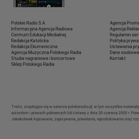
Polskie Radio S.A.
Agencja Promo
Informacyjna Agencja Radiowa
Agencja Rekl
Centrum Edukacji Medialnej
Regulamin ser
Redakcja Katolicka
Polityka prywa
Redakcja Ekumeniczna
Ustawienia pr
Agencja Muzyczna Polskiego Radia
Dane osobow
Studia nagraniowe i koncertowe
Kontakt
Sklep Polskiego Radia
Treści, znajdujące się w serwisie polskieradio.pl, w tym wszystkie materi
autorskim i prawach pokrewnych lub Ustawy z dnia 30 czerwca 2000 r. Pra
Jakiekolwiek kopiowanie, zapisywanie, powielanie, reprodukowanie oraz ro