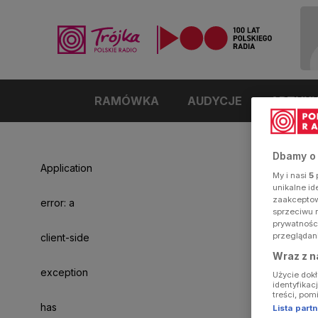
RAMÓWKA
AUDYCJE
ARTYK
Dbamy o
Application
My i nasi
5
p
unikalne i
zaakceptowa
error: a
sprzeciwu 
prywatnośc
przeglądan
client-side
Wraz z n
exception
Użycie dok
identyfikac
treści, pom
has
Lista par