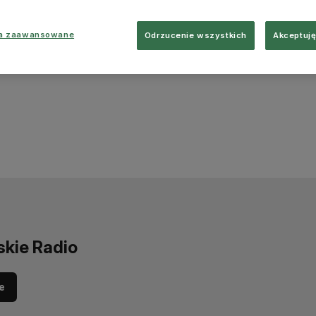
ia zaawansowane
Odrzucenie wszystkich
Akceptuję
skie Radio
e