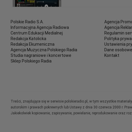
Polskie Radio S.A.
Agencja Promo
Informacyjna Agencja Radiowa
Agencja Rekl
Centrum Edukacji Medialnej
Regulamin ser
Redakcja Katolicka
Polityka prywa
Redakcja Ekumeniczna
Ustawienia pr
Agencja Muzyczna Polskiego Radia
Dane osobow
Studia nagraniowe i koncertowe
Kontakt
Sklep Polskiego Radia
Treści, znajdujące się w serwisie polskieradio.pl, w tym wszystkie materi
autorskim i prawach pokrewnych lub Ustawy z dnia 30 czerwca 2000 r. Pra
Jakiekolwiek kopiowanie, zapisywanie, powielanie, reprodukowanie oraz ro