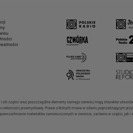
cji
amy
wisu
tności
ywatności
e
ały i ich części oraz poszczególne elementy samego serwisu mają charakter utworó
wo własności przemysłowej. Prawa o których mowa w zdaniu poprzedzającym przysł
zpowszechnianie materiałów zamieszczonych w serwisie, zarówno w części, jak i w