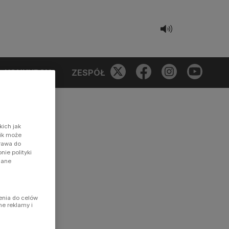
KONKURSY
ZESPÓŁ
kich jak
nik może
prawa do
ie polityki
dane
enia do celów
ne reklamy i