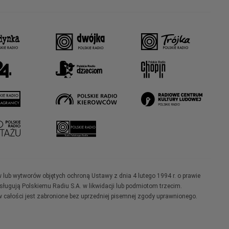
w lub wytworów objętych ochroną Ustawy z dnia 4 lutego 1994 r. o prawie
ugują Polskiemu Radiu S.A. w likwidacji lub podmiotom trzecim.
 całości jest zabronione bez uprzedniej pisemnej zgody uprawnionego.