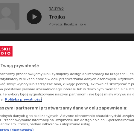
NA ŻYWO
Trójka
Prowadzi:
Redakcja Trójki
UŁY
PLAYLISTA
LISTA PRZEBOJÓW TRÓJKI
 Twoją prywatność
artnerzy przechowujemy lub uzyskujemy dostęp do informacji na urządzeniu, ta
dentyfikatory w plikach cookie w celu przetwarzania danych osobowych. Użytkow
ć swoje wybory lub zarządzać nimi, klikając poniżej, jak również skorzystać z 
na podstawie prawnie uzasadnionego interesu lub w dowolnym momencie na stron
i. Te wybory będą sygnalizowane naszym partnerom i nie będą miały wpływu na 
ia.
Polityka prywatności
aszymi partnerami przetwarzamy dane w celu zapewnienia:
ładnych danych geolokalizacyjnych. Aktywne skanowanie charakterystyki urządz
ji. Przechowywanie informacji na urządzeniu lub dostęp do nich. Spersonalizowa
iar reklam i treści, badnie odbiorców i ulepszanie usług.
tnerów (dostawców)