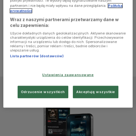
polityki prywatności. Te wybory będą sygnalizowane naszym
browser
partnerom i nie będą miały wpływu na dane przeglądania.
Polityka
prywatności
Wraz z naszymi partnerami przetwarzamy dane w
console for
celu zapewnienia:
Użycie dokładnych danych geolokalizacyjnych. Aktywne skanowanie
more
charakterystyki urządzenia do celów identyfikacji. Przechowywanie
informacji na urządzeniu lub dostęp do nich. Spersonalizowane
reklamy i treści, pomiar reklam i treści, badnie odbiorców i
information)
.
ulepszanie usług.
Lista partnerów (dostawców)
Ustawienia zaawansowane
Odrzucenie wszystkich
Akceptuję wszystkie