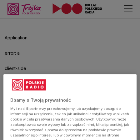
Odtwarzacz
jest
gotowy.
Kliknij
Application
aby
odtwarzać.
error: a
client-side
exception
has
Dbamy o Twoją prywatność
My i nasi
5
partnerzy przechowujemy lub uzyskujemy dostęp do
occurred
informacji na urządzeniu, takich jak unikalne identyfikatory w plikach
cookie w celu przetwarzania danych osobowych. Użytkownik może
zaakceptować swoje wybory lub zarządzać nimi, klikając poniżej, jak
(see the
również skorzystać z prawa do sprzeciwu na podstawie prawnie
uzasadnionego interesu lub w dowolnym momencie na stronie