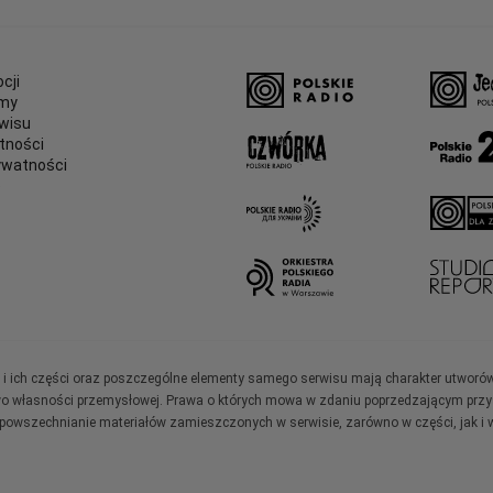
cji
amy
wisu
tności
ywatności
e
ały i ich części oraz poszczególne elementy samego serwisu mają charakter utworó
wo własności przemysłowej. Prawa o których mowa w zdaniu poprzedzającym przysł
zpowszechnianie materiałów zamieszczonych w serwisie, zarówno w części, jak i w