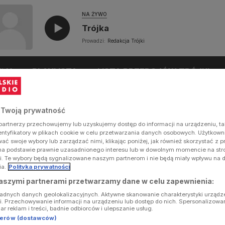
NA ŻYWO
Trójka
Prowadzi:
Redakcja Trójki
UŁY
PLAYLISTA
LISTA PRZEBOJÓW TRÓJKI
 Twoją prywatność
artnerzy przechowujemy lub uzyskujemy dostęp do informacji na urządzeniu, ta
dentyfikatory w plikach cookie w celu przetwarzania danych osobowych. Użytkow
ć swoje wybory lub zarządzać nimi, klikając poniżej, jak również skorzystać z 
na podstawie prawnie uzasadnionego interesu lub w dowolnym momencie na stron
i. Te wybory będą sygnalizowane naszym partnerom i nie będą miały wpływu na 
ia.
Polityka prywatności
aszymi partnerami przetwarzamy dane w celu zapewnienia:
ładnych danych geolokalizacyjnych. Aktywne skanowanie charakterystyki urządz
ji. Przechowywanie informacji na urządzeniu lub dostęp do nich. Spersonalizowa
iar reklam i treści, badnie odbiorców i ulepszanie usług.
tnerów (dostawców)