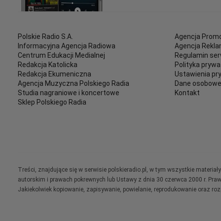
Polskie Radio S.A.
Agencja Promo
Informacyjna Agencja Radiowa
Agencja Rekl
Centrum Edukacji Medialnej
Regulamin ser
Redakcja Katolicka
Polityka prywa
Redakcja Ekumeniczna
Ustawienia pr
Agencja Muzyczna Polskiego Radia
Dane osobow
Studia nagraniowe i koncertowe
Kontakt
Sklep Polskiego Radia
Treści, znajdujące się w serwisie polskieradio.pl, w tym wszystkie materi
autorskim i prawach pokrewnych lub Ustawy z dnia 30 czerwca 2000 r. Pra
Jakiekolwiek kopiowanie, zapisywanie, powielanie, reprodukowanie oraz ro