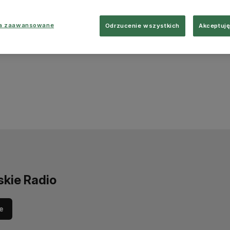
ia zaawansowane
Odrzucenie wszystkich
Akceptuję
skie Radio
e