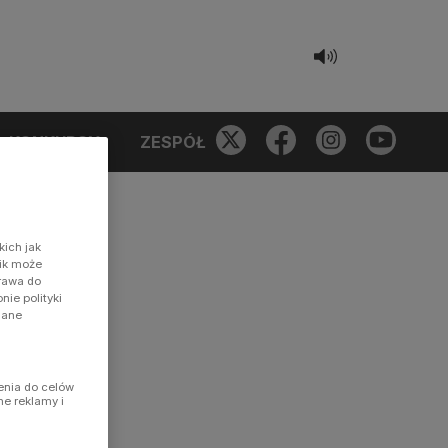
KONKURSY
ZESPÓŁ
kich jak
nik może
prawa do
ie polityki
dane
enia do celów
ne reklamy i