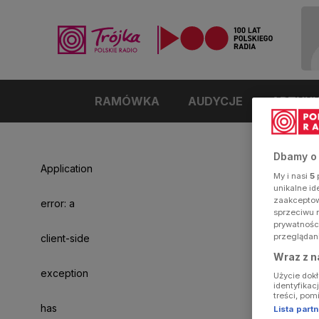
RAMÓWKA
AUDYCJE
ARTYK
Dbamy o
Application
My i nasi
5
p
unikalne i
zaakceptowa
error: a
sprzeciwu 
prywatnośc
przeglądan
client-side
Wraz z n
exception
Użycie dok
identyfikac
treści, pom
has
Lista par