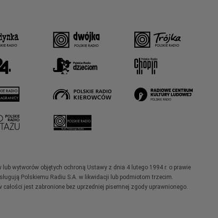
w lub wytworów objętych ochroną Ustawy z dnia 4 lutego 1994 r. o prawie
ugują Polskiemu Radiu S.A. w likwidacji lub podmiotom trzecim.
 całości jest zabronione bez uprzedniej pisemnej zgody uprawnionego.