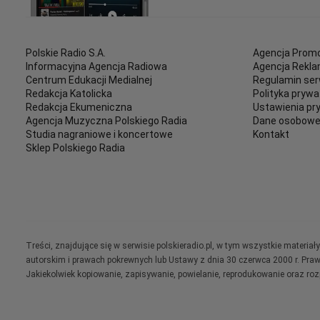
Polskie Radio S.A.
Agencja Promo
Informacyjna Agencja Radiowa
Agencja Rekl
Centrum Edukacji Medialnej
Regulamin ser
Redakcja Katolicka
Polityka prywa
Redakcja Ekumeniczna
Ustawienia pr
Agencja Muzyczna Polskiego Radia
Dane osobow
Studia nagraniowe i koncertowe
Kontakt
Sklep Polskiego Radia
Treści, znajdujące się w serwisie polskieradio.pl, w tym wszystkie materi
autorskim i prawach pokrewnych lub Ustawy z dnia 30 czerwca 2000 r. Pra
Jakiekolwiek kopiowanie, zapisywanie, powielanie, reprodukowanie oraz ro