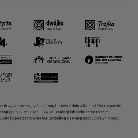
w lub wytworów objętych ochroną Ustawy z dnia 4 lutego 1994 r. o prawie
ugują Polskiemu Radiu S.A. w likwidacji lub podmiotom trzecim.
 całości jest zabronione bez uprzedniej pisemnej zgody uprawnionego.