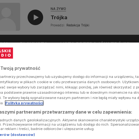
NA ŻYWO
Trójka
Prowadzi:
Redakcja Trójki
UŁY
PLAYLISTA
LISTA PRZEBOJÓW TRÓJKI
 Twoją prywatność
artnerzy przechowujemy lub uzyskujemy dostęp do informacji na urządzeniu, ta
dentyfikatory w plikach cookie w celu przetwarzania danych osobowych. Użytkow
ć swoje wybory lub zarządzać nimi, klikając poniżej, jak również skorzystać z 
na podstawie prawnie uzasadnionego interesu lub w dowolnym momencie na stron
i. Te wybory będą sygnalizowane naszym partnerom i nie będą miały wpływu na 
ia.
Polityka prywatności
aszymi partnerami przetwarzamy dane w celu zapewnienia:
ładnych danych geolokalizacyjnych. Aktywne skanowanie charakterystyki urządz
ji. Przechowywanie informacji na urządzeniu lub dostęp do nich. Spersonalizowa
iar reklam i treści, badnie odbiorców i ulepszanie usług.
tnerów (dostawców)