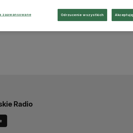
ia zaawansowane
Odrzucenie wszystkich
Akceptuję
skie Radio
e