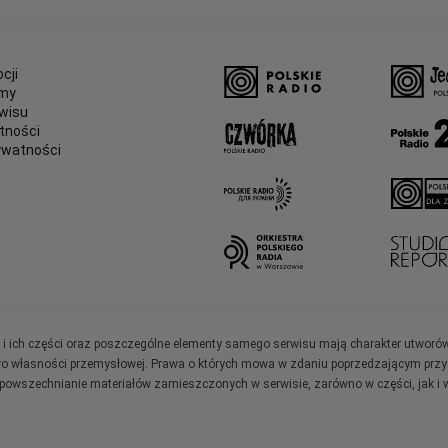
cji
amy
wisu
tności
ywatności
e
ały i ich części oraz poszczególne elementy samego serwisu mają charakter utworó
wo własności przemysłowej. Prawa o których mowa w zdaniu poprzedzającym przysł
zpowszechnianie materiałów zamieszczonych w serwisie, zarówno w części, jak i w