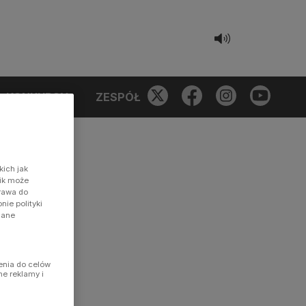
KONKURSY
ZESPÓŁ
kich jak
nik może
prawa do
ie polityki
dane
enia do celów
ne reklamy i