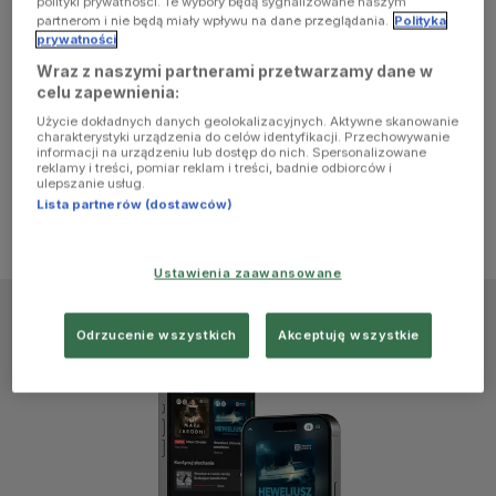
polityki prywatności. Te wybory będą sygnalizowane naszym
browser
partnerom i nie będą miały wpływu na dane przeglądania.
Polityka
prywatności
Wraz z naszymi partnerami przetwarzamy dane w
console for
celu zapewnienia:
Użycie dokładnych danych geolokalizacyjnych. Aktywne skanowanie
more
charakterystyki urządzenia do celów identyfikacji. Przechowywanie
informacji na urządzeniu lub dostęp do nich. Spersonalizowane
reklamy i treści, pomiar reklam i treści, badnie odbiorców i
information)
.
ulepszanie usług.
Lista partnerów (dostawców)
Ustawienia zaawansowane
Odrzucenie wszystkich
Akceptuję wszystkie