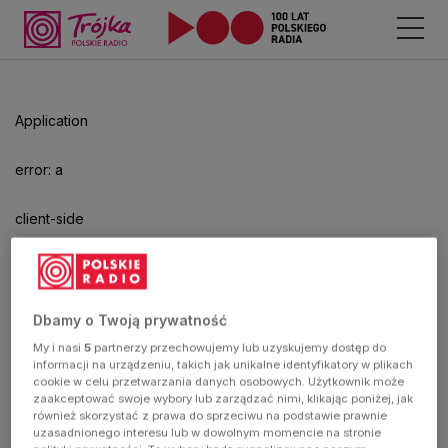
Application
error: a
client-side
exception
has
Dbamy o Twoją prywatność
My i nasi
5
partnerzy przechowujemy lub uzyskujemy dostęp do
occurred
informacji na urządzeniu, takich jak unikalne identyfikatory w plikach
cookie w celu przetwarzania danych osobowych. Użytkownik może
zaakceptować swoje wybory lub zarządzać nimi, klikając poniżej, jak
(see the
również skorzystać z prawa do sprzeciwu na podstawie prawnie
uzasadnionego interesu lub w dowolnym momencie na stronie