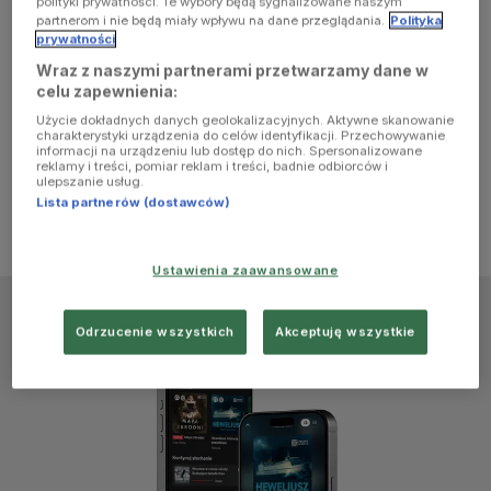
polityki prywatności. Te wybory będą sygnalizowane naszym
browser
partnerom i nie będą miały wpływu na dane przeglądania.
Polityka
prywatności
Wraz z naszymi partnerami przetwarzamy dane w
console for
celu zapewnienia:
Użycie dokładnych danych geolokalizacyjnych. Aktywne skanowanie
more
charakterystyki urządzenia do celów identyfikacji. Przechowywanie
informacji na urządzeniu lub dostęp do nich. Spersonalizowane
reklamy i treści, pomiar reklam i treści, badnie odbiorców i
information)
.
ulepszanie usług.
Lista partnerów (dostawców)
Ustawienia zaawansowane
Odrzucenie wszystkich
Akceptuję wszystkie