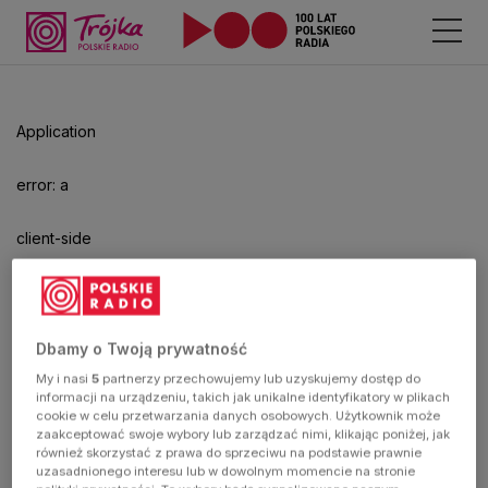
Odtwarzacz
jest
gotowy.
Kliknij
Application
aby
odtwarzać.
error: a
client-side
exception
has
Dbamy o Twoją prywatność
My i nasi
5
partnerzy przechowujemy lub uzyskujemy dostęp do
occurred
informacji na urządzeniu, takich jak unikalne identyfikatory w plikach
cookie w celu przetwarzania danych osobowych. Użytkownik może
zaakceptować swoje wybory lub zarządzać nimi, klikając poniżej, jak
(see the
również skorzystać z prawa do sprzeciwu na podstawie prawnie
uzasadnionego interesu lub w dowolnym momencie na stronie