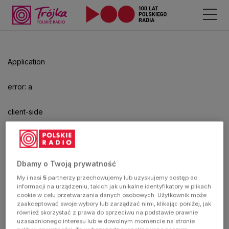
Application
error: a
client-side
exception
has
Dbamy o Twoją prywatność
My i nasi
5
partnerzy przechowujemy lub uzyskujemy dostęp do
occurred
informacji na urządzeniu, takich jak unikalne identyfikatory w plikach
cookie w celu przetwarzania danych osobowych. Użytkownik może
zaakceptować swoje wybory lub zarządzać nimi, klikając poniżej, jak
(see the
również skorzystać z prawa do sprzeciwu na podstawie prawnie
uzasadnionego interesu lub w dowolnym momencie na stronie