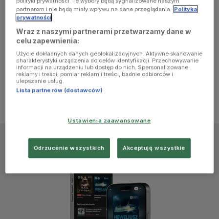
polityki prywatności. Te wybory będą sygnalizowane naszym
browser
partnerom i nie będą miały wpływu na dane przeglądania.
Polityka
prywatności
Wraz z naszymi partnerami przetwarzamy dane w
console for
celu zapewnienia:
Użycie dokładnych danych geolokalizacyjnych. Aktywne skanowanie
more
charakterystyki urządzenia do celów identyfikacji. Przechowywanie
informacji na urządzeniu lub dostęp do nich. Spersonalizowane
reklamy i treści, pomiar reklam i treści, badnie odbiorców i
information)
.
ulepszanie usług.
Lista partnerów (dostawców)
Ustawienia zaawansowane
Odrzucenie wszystkich
Akceptuję wszystkie