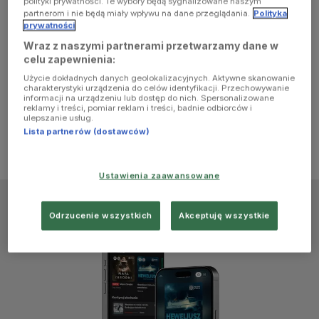
polityki prywatności. Te wybory będą sygnalizowane naszym
browser
partnerom i nie będą miały wpływu na dane przeglądania.
Polityka
prywatności
Wraz z naszymi partnerami przetwarzamy dane w
console for
celu zapewnienia:
Użycie dokładnych danych geolokalizacyjnych. Aktywne skanowanie
more
charakterystyki urządzenia do celów identyfikacji. Przechowywanie
informacji na urządzeniu lub dostęp do nich. Spersonalizowane
reklamy i treści, pomiar reklam i treści, badnie odbiorców i
information)
.
ulepszanie usług.
Lista partnerów (dostawców)
Ustawienia zaawansowane
Odrzucenie wszystkich
Akceptuję wszystkie