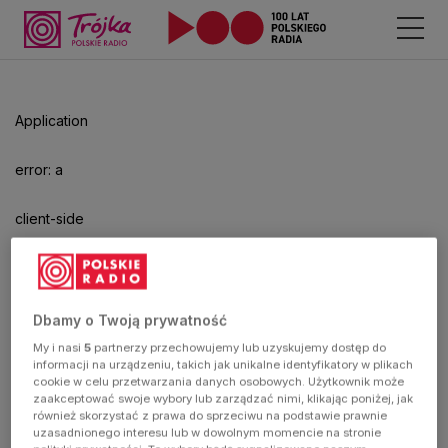
Odtwarzacz
jest
gotowy.
Kliknij
Application
aby
odtwarzać.
error: a
client-side
exception
has
Dbamy o Twoją prywatność
My i nasi
5
partnerzy przechowujemy lub uzyskujemy dostęp do
occurred
informacji na urządzeniu, takich jak unikalne identyfikatory w plikach
cookie w celu przetwarzania danych osobowych. Użytkownik może
zaakceptować swoje wybory lub zarządzać nimi, klikając poniżej, jak
(see the
również skorzystać z prawa do sprzeciwu na podstawie prawnie
uzasadnionego interesu lub w dowolnym momencie na stronie