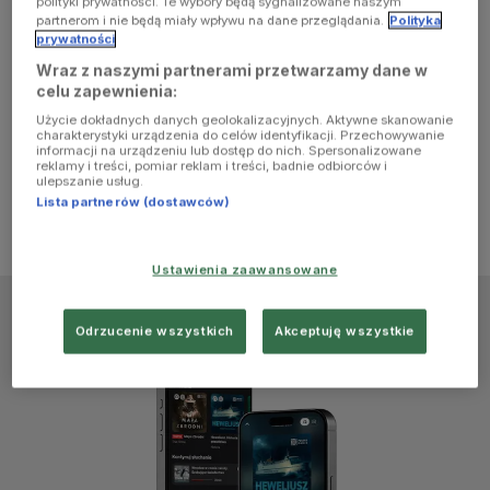
polityki prywatności. Te wybory będą sygnalizowane naszym
browser
partnerom i nie będą miały wpływu na dane przeglądania.
Polityka
prywatności
Wraz z naszymi partnerami przetwarzamy dane w
console for
celu zapewnienia:
Użycie dokładnych danych geolokalizacyjnych. Aktywne skanowanie
more
charakterystyki urządzenia do celów identyfikacji. Przechowywanie
informacji na urządzeniu lub dostęp do nich. Spersonalizowane
reklamy i treści, pomiar reklam i treści, badnie odbiorców i
information)
.
ulepszanie usług.
Lista partnerów (dostawców)
Ustawienia zaawansowane
Odrzucenie wszystkich
Akceptuję wszystkie