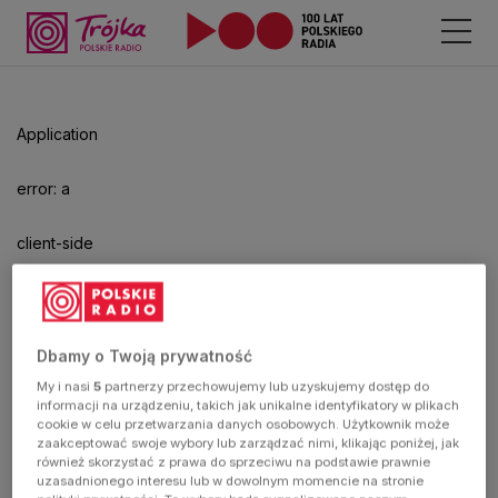
Odtwarzacz
jest
gotowy.
Kliknij
Application
aby
odtwarzać.
error: a
client-side
exception
has
Dbamy o Twoją prywatność
My i nasi
5
partnerzy przechowujemy lub uzyskujemy dostęp do
occurred
informacji na urządzeniu, takich jak unikalne identyfikatory w plikach
cookie w celu przetwarzania danych osobowych. Użytkownik może
zaakceptować swoje wybory lub zarządzać nimi, klikając poniżej, jak
(see the
również skorzystać z prawa do sprzeciwu na podstawie prawnie
uzasadnionego interesu lub w dowolnym momencie na stronie