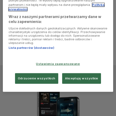
polityki prywatności. Te wybory będą sygnalizowane naszym
browser
partnerom i nie będą miały wpływu na dane przeglądania.
Polityka
prywatności
Wraz z naszymi partnerami przetwarzamy dane w
console for
celu zapewnienia:
Użycie dokładnych danych geolokalizacyjnych. Aktywne skanowanie
more
charakterystyki urządzenia do celów identyfikacji. Przechowywanie
informacji na urządzeniu lub dostęp do nich. Spersonalizowane
reklamy i treści, pomiar reklam i treści, badnie odbiorców i
information)
.
ulepszanie usług.
Lista partnerów (dostawców)
Ustawienia zaawansowane
Odrzucenie wszystkich
Akceptuję wszystkie