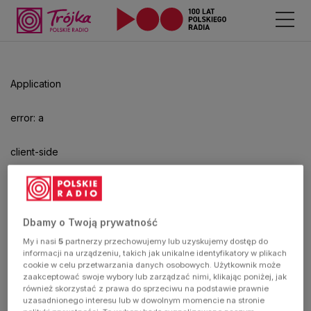
Odtwarzacz
jest
gotowy.
Kliknij
Application
aby
odtwarzać.
error: a
client-side
exception
has
Dbamy o Twoją prywatność
My i nasi
5
partnerzy przechowujemy lub uzyskujemy dostęp do
occurred
informacji na urządzeniu, takich jak unikalne identyfikatory w plikach
cookie w celu przetwarzania danych osobowych. Użytkownik może
zaakceptować swoje wybory lub zarządzać nimi, klikając poniżej, jak
(see the
również skorzystać z prawa do sprzeciwu na podstawie prawnie
uzasadnionego interesu lub w dowolnym momencie na stronie