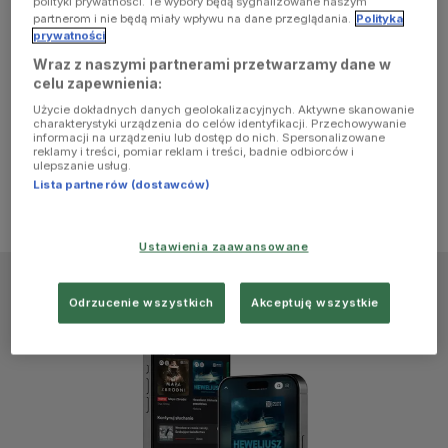
polityki prywatności. Te wybory będą sygnalizowane naszym
browser
partnerom i nie będą miały wpływu na dane przeglądania.
Polityka
prywatności
Wraz z naszymi partnerami przetwarzamy dane w
console for
celu zapewnienia:
Użycie dokładnych danych geolokalizacyjnych. Aktywne skanowanie
more
charakterystyki urządzenia do celów identyfikacji. Przechowywanie
informacji na urządzeniu lub dostęp do nich. Spersonalizowane
reklamy i treści, pomiar reklam i treści, badnie odbiorców i
information)
.
ulepszanie usług.
Lista partnerów (dostawców)
Ustawienia zaawansowane
Odrzucenie wszystkich
Akceptuję wszystkie