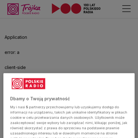
Application
error: a
client-side
exception
has
Dbamy o Twoją prywatność
My i nasi
5
partnerzy przechowujemy lub uzyskujemy dostęp do
occurred
informacji na urządzeniu, takich jak unikalne identyfikatory w plikach
cookie w celu przetwarzania danych osobowych. Użytkownik może
zaakceptować swoje wybory lub zarządzać nimi, klikając poniżej, jak
(see the
również skorzystać z prawa do sprzeciwu na podstawie prawnie
uzasadnionego interesu lub w dowolnym momencie na stronie