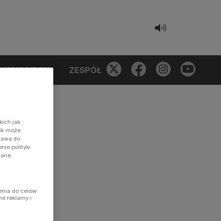
KONKURSY
ZESPÓŁ
kich jak
nik może
prawa do
ie polityki
dane
enia do celów
ne reklamy i