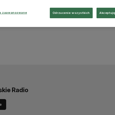
ia zaawansowane
Odrzucenie wszystkich
Akceptuję
skie Radio
e