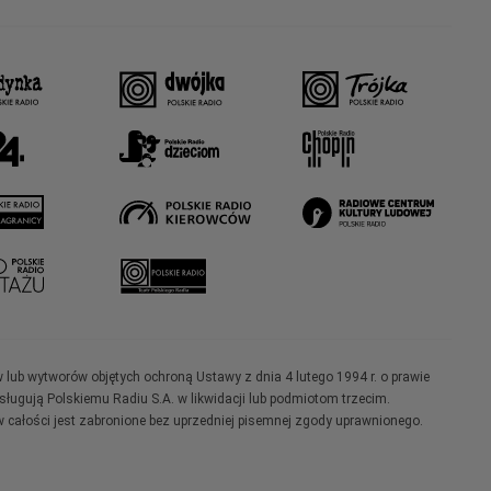
w lub wytworów objętych ochroną Ustawy z dnia 4 lutego 1994 r. o prawie
ugują Polskiemu Radiu S.A. w likwidacji lub podmiotom trzecim.
 całości jest zabronione bez uprzedniej pisemnej zgody uprawnionego.