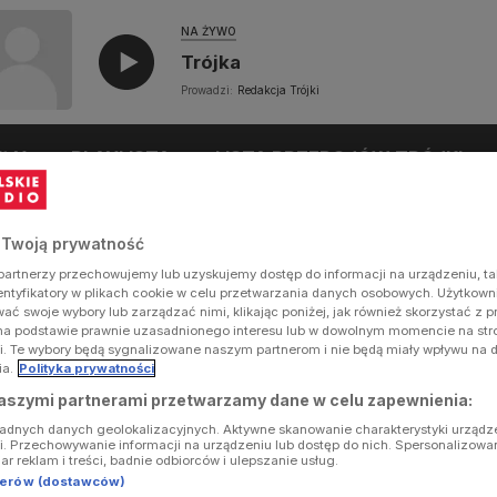
NA ŻYWO
Trójka
Prowadzi:
Redakcja Trójki
UŁY
PLAYLISTA
LISTA PRZEBOJÓW TRÓJKI
 Twoją prywatność
artnerzy przechowujemy lub uzyskujemy dostęp do informacji na urządzeniu, ta
dentyfikatory w plikach cookie w celu przetwarzania danych osobowych. Użytkow
ć swoje wybory lub zarządzać nimi, klikając poniżej, jak również skorzystać z 
na podstawie prawnie uzasadnionego interesu lub w dowolnym momencie na stron
i. Te wybory będą sygnalizowane naszym partnerom i nie będą miały wpływu na 
ia.
Polityka prywatności
aszymi partnerami przetwarzamy dane w celu zapewnienia:
ładnych danych geolokalizacyjnych. Aktywne skanowanie charakterystyki urządz
ji. Przechowywanie informacji na urządzeniu lub dostęp do nich. Spersonalizowa
iar reklam i treści, badnie odbiorców i ulepszanie usług.
tnerów (dostawców)