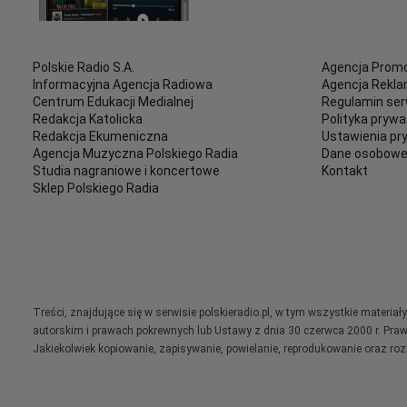
Polskie Radio S.A.
Agencja Promo
Informacyjna Agencja Radiowa
Agencja Rekl
Centrum Edukacji Medialnej
Regulamin ser
Redakcja Katolicka
Polityka prywa
Redakcja Ekumeniczna
Ustawienia pr
Agencja Muzyczna Polskiego Radia
Dane osobow
Studia nagraniowe i koncertowe
Kontakt
Sklep Polskiego Radia
Treści, znajdujące się w serwisie polskieradio.pl, w tym wszystkie materi
autorskim i prawach pokrewnych lub Ustawy z dnia 30 czerwca 2000 r. Pra
Jakiekolwiek kopiowanie, zapisywanie, powielanie, reprodukowanie oraz ro