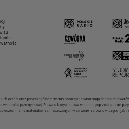
cji
amy
wisu
tności
ywatności
e
ały i ich części oraz poszczególne elementy samego serwisu mają charakter utworó
wo własności przemysłowej. Prawa o których mowa w zdaniu poprzedzającym przysł
zpowszechnianie materiałów zamieszczonych w serwisie, zarówno w części, jak i w