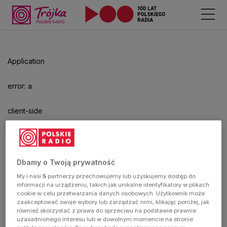
Odtwarzacz
jest
gotowy.
Kliknij
Application
aby
odtwarzać.
error: a
client-side
exception
has
Dbamy o Twoją prywatność
My i nasi
5
partnerzy przechowujemy lub uzyskujemy dostęp do
occurred
informacji na urządzeniu, takich jak unikalne identyfikatory w plikach
cookie w celu przetwarzania danych osobowych. Użytkownik może
zaakceptować swoje wybory lub zarządzać nimi, klikając poniżej, jak
(see the
również skorzystać z prawa do sprzeciwu na podstawie prawnie
uzasadnionego interesu lub w dowolnym momencie na stronie