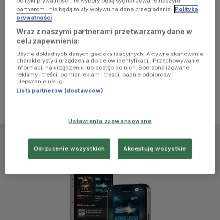
polityki prywatności. Te wybory będą sygnalizowane naszym
browser
partnerom i nie będą miały wpływu na dane przeglądania.
Polityka
prywatności
Wraz z naszymi partnerami przetwarzamy dane w
console for
celu zapewnienia:
Użycie dokładnych danych geolokalizacyjnych. Aktywne skanowanie
more
charakterystyki urządzenia do celów identyfikacji. Przechowywanie
informacji na urządzeniu lub dostęp do nich. Spersonalizowane
reklamy i treści, pomiar reklam i treści, badnie odbiorców i
information)
.
ulepszanie usług.
Lista partnerów (dostawców)
Ustawienia zaawansowane
Odrzucenie wszystkich
Akceptuję wszystkie