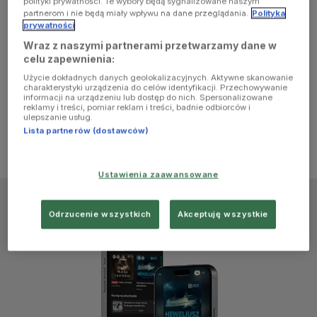
polityki prywatności. Te wybory będą sygnalizowane naszym
browser
partnerom i nie będą miały wpływu na dane przeglądania.
Polityka
prywatności
Wraz z naszymi partnerami przetwarzamy dane w
console for
celu zapewnienia:
Użycie dokładnych danych geolokalizacyjnych. Aktywne skanowanie
more
charakterystyki urządzenia do celów identyfikacji. Przechowywanie
informacji na urządzeniu lub dostęp do nich. Spersonalizowane
reklamy i treści, pomiar reklam i treści, badnie odbiorców i
information)
.
ulepszanie usług.
Lista partnerów (dostawców)
Ustawienia zaawansowane
Odrzucenie wszystkich
Akceptuję wszystkie