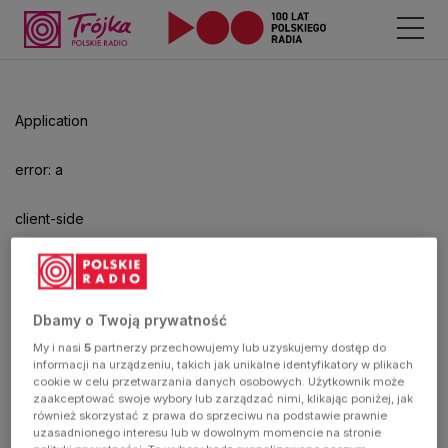
Odtwarzacz
jest
gotowy.
Kliknij
Application
aby
odtwarzać.
error: a
client-side
exception
has
Dbamy o Twoją prywatność
My i nasi
5
partnerzy przechowujemy lub uzyskujemy dostęp do
occurred
informacji na urządzeniu, takich jak unikalne identyfikatory w plikach
cookie w celu przetwarzania danych osobowych. Użytkownik może
zaakceptować swoje wybory lub zarządzać nimi, klikając poniżej, jak
(see the
również skorzystać z prawa do sprzeciwu na podstawie prawnie
uzasadnionego interesu lub w dowolnym momencie na stronie