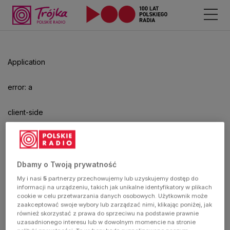
Odtwarzacz
jest
gotowy.
Kliknij
Application
aby
odtwarzać.
error: a
client-side
exception
has
Dbamy o Twoją prywatność
My i nasi
5
partnerzy przechowujemy lub uzyskujemy dostęp do
occurred
informacji na urządzeniu, takich jak unikalne identyfikatory w plikach
cookie w celu przetwarzania danych osobowych. Użytkownik może
zaakceptować swoje wybory lub zarządzać nimi, klikając poniżej, jak
(see the
również skorzystać z prawa do sprzeciwu na podstawie prawnie
uzasadnionego interesu lub w dowolnym momencie na stronie