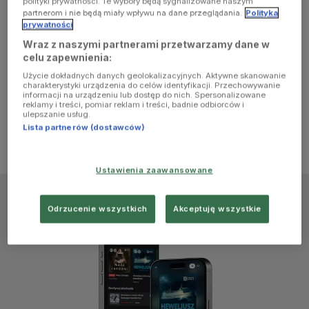
polityki prywatności. Te wybory będą sygnalizowane naszym
browser
partnerom i nie będą miały wpływu na dane przeglądania.
Polityka
prywatności
Wraz z naszymi partnerami przetwarzamy dane w
console for
celu zapewnienia:
Użycie dokładnych danych geolokalizacyjnych. Aktywne skanowanie
more
charakterystyki urządzenia do celów identyfikacji. Przechowywanie
informacji na urządzeniu lub dostęp do nich. Spersonalizowane
reklamy i treści, pomiar reklam i treści, badnie odbiorców i
information)
.
ulepszanie usług.
Lista partnerów (dostawców)
Ustawienia zaawansowane
Odrzucenie wszystkich
Akceptuję wszystkie