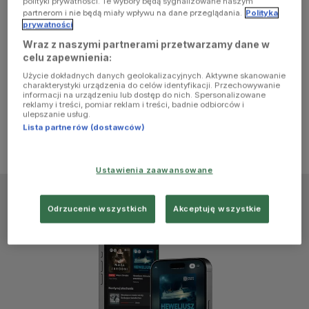
polityki prywatności. Te wybory będą sygnalizowane naszym
browser
partnerom i nie będą miały wpływu na dane przeglądania.
Polityka
prywatności
Wraz z naszymi partnerami przetwarzamy dane w
console for
celu zapewnienia:
Użycie dokładnych danych geolokalizacyjnych. Aktywne skanowanie
more
charakterystyki urządzenia do celów identyfikacji. Przechowywanie
informacji na urządzeniu lub dostęp do nich. Spersonalizowane
reklamy i treści, pomiar reklam i treści, badnie odbiorców i
information)
.
ulepszanie usług.
Lista partnerów (dostawców)
Ustawienia zaawansowane
Odrzucenie wszystkich
Akceptuję wszystkie