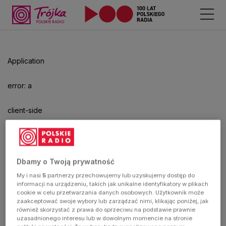
Application
error: a
client-side
exception
has
Dbamy o Twoją prywatność
My i nasi
5
partnerzy przechowujemy lub uzyskujemy dostęp do
occurred
informacji na urządzeniu, takich jak unikalne identyfikatory w plikach
cookie w celu przetwarzania danych osobowych. Użytkownik może
zaakceptować swoje wybory lub zarządzać nimi, klikając poniżej, jak
(see the
również skorzystać z prawa do sprzeciwu na podstawie prawnie
uzasadnionego interesu lub w dowolnym momencie na stronie