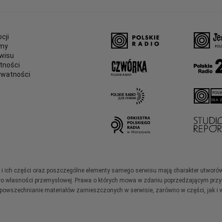
cji
amy
wisu
tności
ywatności
e
ały i ich części oraz poszczególne elementy samego serwisu mają charakter utworó
wo własności przemysłowej. Prawa o których mowa w zdaniu poprzedzającym przysł
zpowszechnianie materiałów zamieszczonych w serwisie, zarówno w części, jak i w