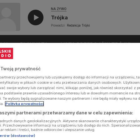
NA ŻYWO
Trójka
Prowadzi:
Redakcja Trójki
UŁY
PLAYLISTA
LISTA PRZEBOJÓW TRÓJKI
 Twoją prywatność
artnerzy przechowujemy lub uzyskujemy dostęp do informacji na urządzeniu, ta
dentyfikatory w plikach cookie w celu przetwarzania danych osobowych. Użytkow
ć swoje wybory lub zarządzać nimi, klikając poniżej, jak również skorzystać z 
na podstawie prawnie uzasadnionego interesu lub w dowolnym momencie na stron
i. Te wybory będą sygnalizowane naszym partnerom i nie będą miały wpływu na 
ia.
Polityka prywatności
aszymi partnerami przetwarzamy dane w celu zapewnienia:
ładnych danych geolokalizacyjnych. Aktywne skanowanie charakterystyki urządz
ji. Przechowywanie informacji na urządzeniu lub dostęp do nich. Spersonalizowa
iar reklam i treści, badnie odbiorców i ulepszanie usług.
tnerów (dostawców)