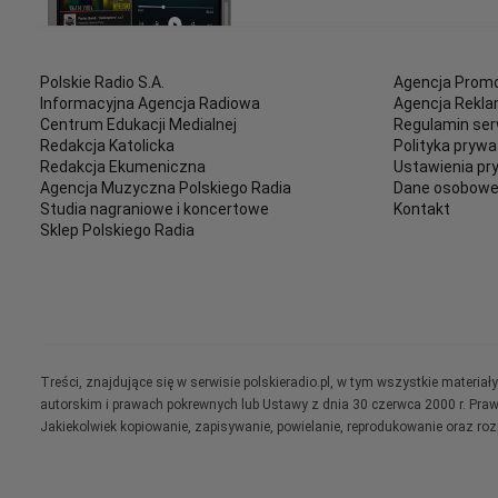
Polskie Radio S.A.
Agencja Promo
Informacyjna Agencja Radiowa
Agencja Rekl
Centrum Edukacji Medialnej
Regulamin ser
Redakcja Katolicka
Polityka prywa
Redakcja Ekumeniczna
Ustawienia pr
Agencja Muzyczna Polskiego Radia
Dane osobow
Studia nagraniowe i koncertowe
Kontakt
Sklep Polskiego Radia
Treści, znajdujące się w serwisie polskieradio.pl, w tym wszystkie materi
autorskim i prawach pokrewnych lub Ustawy z dnia 30 czerwca 2000 r. Pra
Jakiekolwiek kopiowanie, zapisywanie, powielanie, reprodukowanie oraz ro