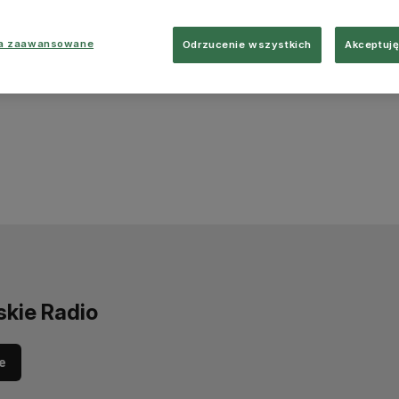
ia zaawansowane
Odrzucenie wszystkich
Akceptuję
skie Radio
e