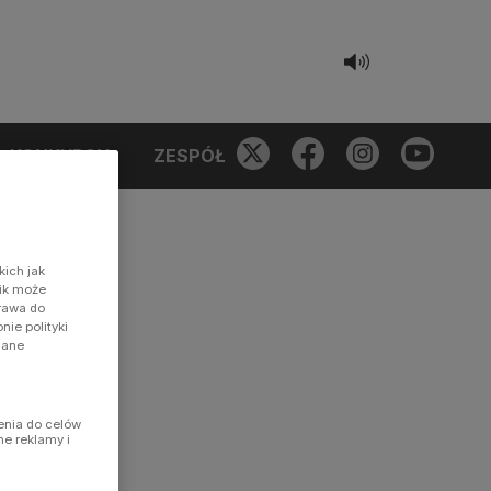
KONKURSY
ZESPÓŁ
kich jak
nik może
prawa do
ie polityki
dane
enia do celów
ne reklamy i