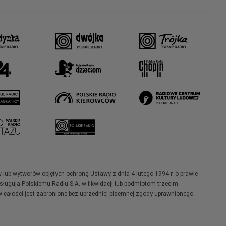
w lub wytworów objętych ochroną Ustawy z dnia 4 lutego 1994 r. o prawie
ugują Polskiemu Radiu S.A. w likwidacji lub podmiotom trzecim.
 całości jest zabronione bez uprzedniej pisemnej zgody uprawnionego.