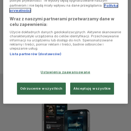
polityki prywatności. Te wybory będą sygnalizowane naszym
browser
partnerom i nie będą miały wpływu na dane przeglądania.
Polityka
prywatności
Wraz z naszymi partnerami przetwarzamy dane w
console for
celu zapewnienia:
Użycie dokładnych danych geolokalizacyjnych. Aktywne skanowanie
more
charakterystyki urządzenia do celów identyfikacji. Przechowywanie
informacji na urządzeniu lub dostęp do nich. Spersonalizowane
reklamy i treści, pomiar reklam i treści, badnie odbiorców i
information)
.
ulepszanie usług.
Lista partnerów (dostawców)
Ustawienia zaawansowane
Odrzucenie wszystkich
Akceptuję wszystkie