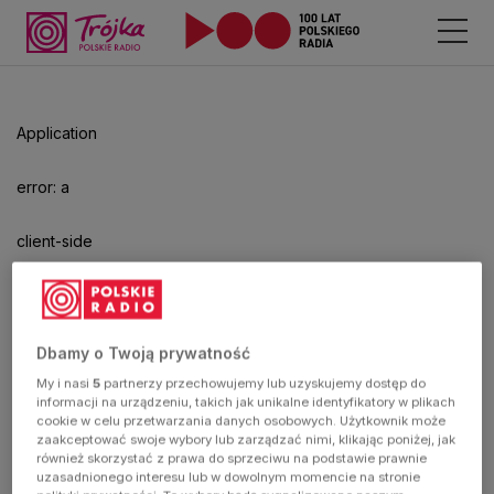
Odtwarzacz
jest
gotowy.
Kliknij
Application
aby
odtwarzać.
error: a
client-side
exception
has
Dbamy o Twoją prywatność
My i nasi
5
partnerzy przechowujemy lub uzyskujemy dostęp do
occurred
informacji na urządzeniu, takich jak unikalne identyfikatory w plikach
cookie w celu przetwarzania danych osobowych. Użytkownik może
zaakceptować swoje wybory lub zarządzać nimi, klikając poniżej, jak
(see the
również skorzystać z prawa do sprzeciwu na podstawie prawnie
uzasadnionego interesu lub w dowolnym momencie na stronie