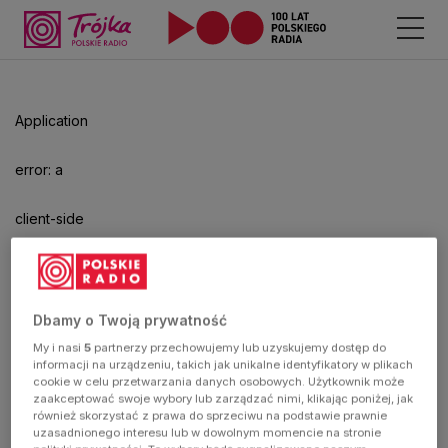
Application
error: a
client-side
exception
has
Dbamy o Twoją prywatność
My i nasi
5
partnerzy przechowujemy lub uzyskujemy dostęp do
occurred
informacji na urządzeniu, takich jak unikalne identyfikatory w plikach
cookie w celu przetwarzania danych osobowych. Użytkownik może
zaakceptować swoje wybory lub zarządzać nimi, klikając poniżej, jak
(see the
również skorzystać z prawa do sprzeciwu na podstawie prawnie
uzasadnionego interesu lub w dowolnym momencie na stronie