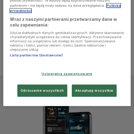
polityki prywatności. Te wybory będą sygnalizowane naszym
browser
partnerom i nie będą miały wpływu na dane przeglądania.
Polityka
prywatności
Wraz z naszymi partnerami przetwarzamy dane w
console for
celu zapewnienia:
Użycie dokładnych danych geolokalizacyjnych. Aktywne skanowanie
more
charakterystyki urządzenia do celów identyfikacji. Przechowywanie
informacji na urządzeniu lub dostęp do nich. Spersonalizowane
reklamy i treści, pomiar reklam i treści, badnie odbiorców i
information)
.
ulepszanie usług.
Lista partnerów (dostawców)
Ustawienia zaawansowane
Odrzucenie wszystkich
Akceptuję wszystkie