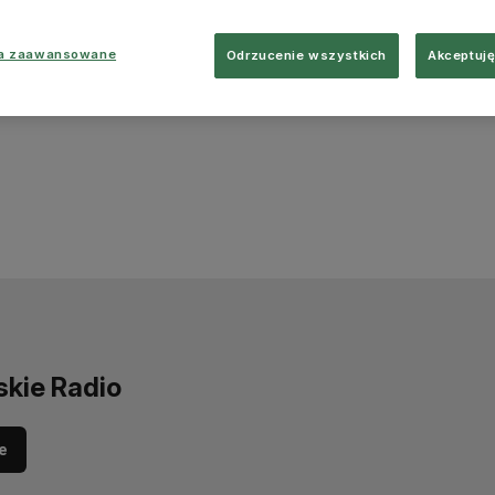
ia zaawansowane
Odrzucenie wszystkich
Akceptuję
skie Radio
e