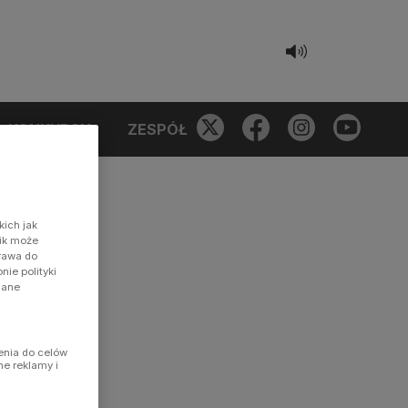
KONKURSY
ZESPÓŁ
kich jak
nik może
prawa do
ie polityki
dane
enia do celów
ne reklamy i