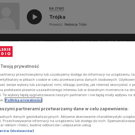
NA ŻYWO
Trójka
Prowadzi:
Redakcja Trójki
UŁY
PLAYLISTA
LISTA PRZEBOJÓW TRÓJKI
 Twoją prywatność
artnerzy przechowujemy lub uzyskujemy dostęp do informacji na urządzeniu, ta
dentyfikatory w plikach cookie w celu przetwarzania danych osobowych. Użytkow
ć swoje wybory lub zarządzać nimi, klikając poniżej, jak również skorzystać z 
na podstawie prawnie uzasadnionego interesu lub w dowolnym momencie na stron
i. Te wybory będą sygnalizowane naszym partnerom i nie będą miały wpływu na 
ia.
Polityka prywatności
aszymi partnerami przetwarzamy dane w celu zapewnienia:
ładnych danych geolokalizacyjnych. Aktywne skanowanie charakterystyki urządz
ji. Przechowywanie informacji na urządzeniu lub dostęp do nich. Spersonalizowa
iar reklam i treści, badnie odbiorców i ulepszanie usług.
tnerów (dostawców)