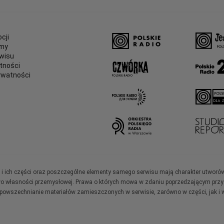
cji
amy
wisu
tności
ywatności
e
ały i ich części oraz poszczególne elementy samego serwisu mają charakter utworó
wo własności przemysłowej. Prawa o których mowa w zdaniu poprzedzającym przysł
zpowszechnianie materiałów zamieszczonych w serwisie, zarówno w części, jak i w