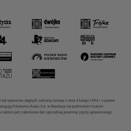
w lub wytworów objętych ochroną Ustawy z dnia 4 lutego 1994 r. o prawie
ugują Polskiemu Radiu S.A. w likwidacji lub podmiotom trzecim.
 całości jest zabronione bez uprzedniej pisemnej zgody uprawnionego.