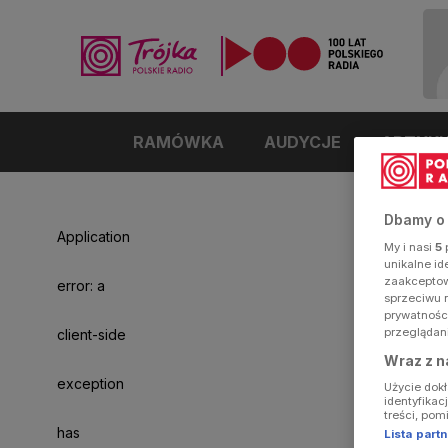
RAMÓWKA
AUDYCJE
ARTYK
Dbamy o
Application
My i nasi
5
p
unikalne i
zaakceptowa
error: a
sprzeciwu 
prywatnośc
przeglądan
client-side
Wraz z n
exception
Użycie dok
identyfikac
treści, pom
has
Lista par