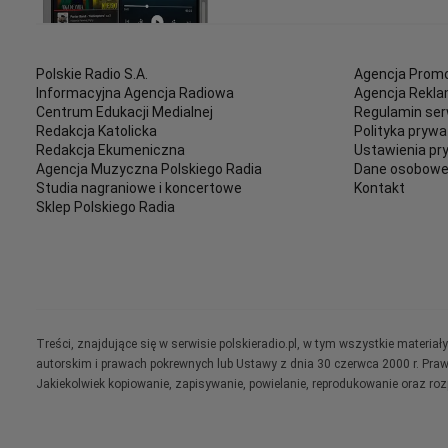
Polskie Radio S.A.
Agencja Promo
Informacyjna Agencja Radiowa
Agencja Rekl
Centrum Edukacji Medialnej
Regulamin ser
Redakcja Katolicka
Polityka prywa
Redakcja Ekumeniczna
Ustawienia pr
Agencja Muzyczna Polskiego Radia
Dane osobow
Studia nagraniowe i koncertowe
Kontakt
Sklep Polskiego Radia
Treści, znajdujące się w serwisie polskieradio.pl, w tym wszystkie materi
autorskim i prawach pokrewnych lub Ustawy z dnia 30 czerwca 2000 r. Pra
Jakiekolwiek kopiowanie, zapisywanie, powielanie, reprodukowanie oraz ro