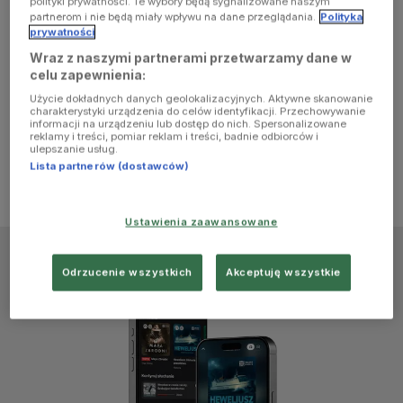
polityki prywatności. Te wybory będą sygnalizowane naszym
browser
partnerom i nie będą miały wpływu na dane przeglądania.
Polityka
prywatności
Wraz z naszymi partnerami przetwarzamy dane w
console for
celu zapewnienia:
Użycie dokładnych danych geolokalizacyjnych. Aktywne skanowanie
more
charakterystyki urządzenia do celów identyfikacji. Przechowywanie
informacji na urządzeniu lub dostęp do nich. Spersonalizowane
reklamy i treści, pomiar reklam i treści, badnie odbiorców i
information)
.
ulepszanie usług.
Lista partnerów (dostawców)
Ustawienia zaawansowane
Odrzucenie wszystkich
Akceptuję wszystkie