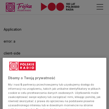
Odtwarzacz
jest
gotowy.
Kliknij
Application
aby
odtwarzać.
error: a
client-side
exception
has
Dbamy o Twoją prywatność
My i nasi
5
partnerzy przechowujemy lub uzyskujemy dostęp do
occurred
informacji na urządzeniu, takich jak unikalne identyfikatory w plikach
cookie w celu przetwarzania danych osobowych. Użytkownik może
zaakceptować swoje wybory lub zarządzać nimi, klikając poniżej, jak
(see the
również skorzystać z prawa do sprzeciwu na podstawie prawnie
uzasadnionego interesu lub w dowolnym momencie na stronie